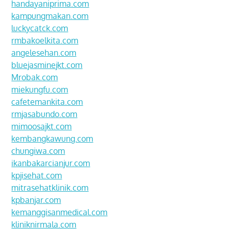
handayaniprima.com
kampungmakan.com
luckycatck.com
rmbakoelkita.com
angelesehan.com
bluejasminejkt.com
Mrobak.com
miekungfu.com
cafetemankita.com
rmjasabundo.com
mimoosajkt.com
kembangkawung.com
chungiwa.com
ikanbakarcianjur.com
kpjisehat.com
mitrasehatklinik.com
kpbanjar.com
kemanggisanmedical.com
kliniknirmala.com