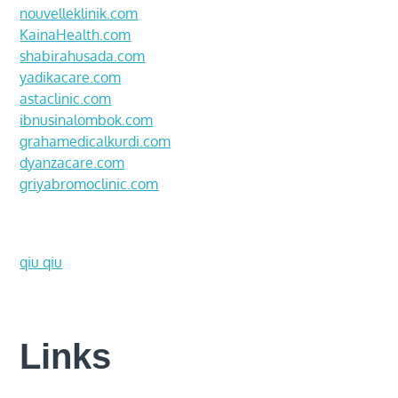
nouvelleklinik.com
KainaHealth.com
shabirahusada.com
yadikacare.com
astaclinic.com
ibnusinalombok.com
grahamedicalkurdi.com
dyanzacare.com
griyabromoclinic.com
qiu qiu
Links