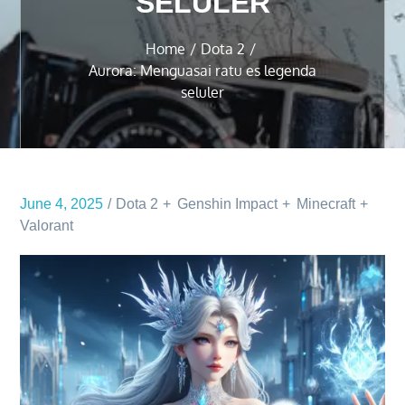
SELULER
Home
Dota 2
Aurora: Menguasai ratu es legenda
seluler
June 4, 2025
Dota 2
Genshin Impact
Minecraft
Valorant