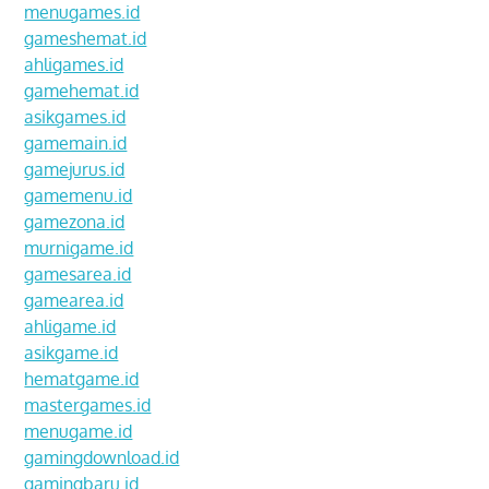
menugames.id
gameshemat.id
ahligames.id
gamehemat.id
asikgames.id
gamemain.id
gamejurus.id
gamemenu.id
gamezona.id
murnigame.id
gamesarea.id
gamearea.id
ahligame.id
asikgame.id
hematgame.id
mastergames.id
menugame.id
gamingdownload.id
gamingbaru.id