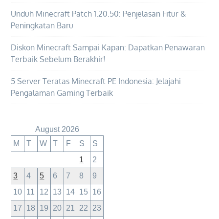
Unduh Minecraft Patch 1.20.50: Penjelasan Fitur &
Peningkatan Baru
Diskon Minecraft Sampai Kapan: Dapatkan Penawaran
Terbaik Sebelum Berakhir!
5 Server Teratas Minecraft PE Indonesia: Jelajahi
Pengalaman Gaming Terbaik
August 2026
M
T
W
T
F
S
S
1
2
3
4
5
6
7
8
9
10
11
12
13
14
15
16
17
18
19
20
21
22
23