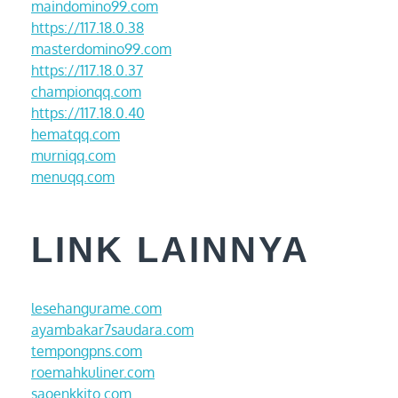
maindomino99.com
https://117.18.0.38
masterdomino99.com
https://117.18.0.37
championqq.com
https://117.18.0.40
hematqq.com
murniqq.com
menuqq.com
LINK LAINNYA
lesehangurame.com
ayambakar7saudara.com
tempongpns.com
roemahkuliner.com
saoenkkito.com