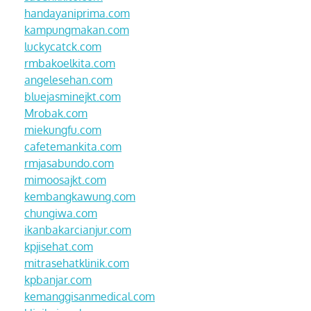
handayaniprima.com
kampungmakan.com
luckycatck.com
rmbakoelkita.com
angelesehan.com
bluejasminejkt.com
Mrobak.com
miekungfu.com
cafetemankita.com
rmjasabundo.com
mimoosajkt.com
kembangkawung.com
chungiwa.com
ikanbakarcianjur.com
kpjisehat.com
mitrasehatklinik.com
kpbanjar.com
kemanggisanmedical.com