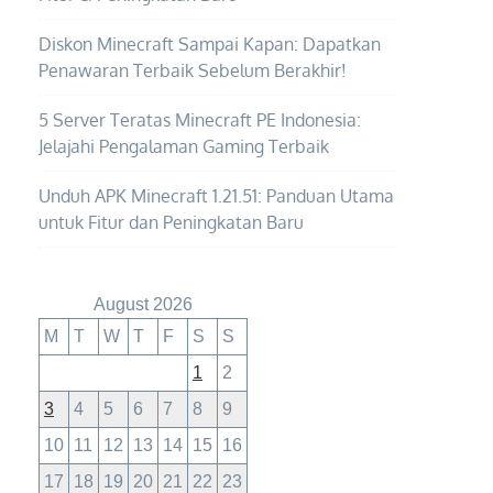
Diskon Minecraft Sampai Kapan: Dapatkan
Penawaran Terbaik Sebelum Berakhir!
5 Server Teratas Minecraft PE Indonesia:
Jelajahi Pengalaman Gaming Terbaik
Unduh APK Minecraft 1.21.51: Panduan Utama
untuk Fitur dan Peningkatan Baru
August 2026
M
T
W
T
F
S
S
1
2
3
4
5
6
7
8
9
10
11
12
13
14
15
16
17
18
19
20
21
22
23