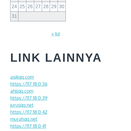
24
25
26
27
28
29
30
31
« Jul
LINK LAINNYA
asikqq.com
https://117.18.0.36
ahliqq.com
https://117.18.0.39
jurusqq.net
https://117.18.0.42
murahqq.net
https://117.18.0.41