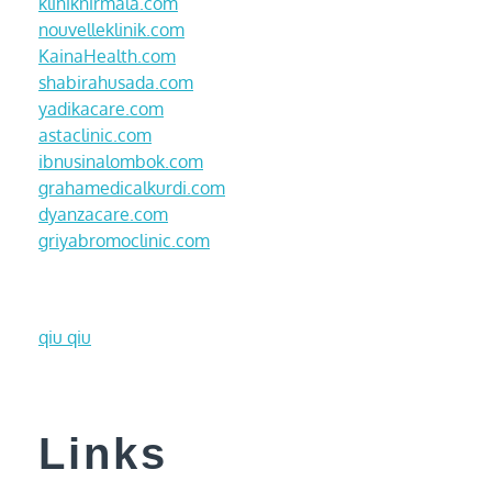
kliniknirmala.com
nouvelleklinik.com
KainaHealth.com
shabirahusada.com
yadikacare.com
astaclinic.com
ibnusinalombok.com
grahamedicalkurdi.com
dyanzacare.com
griyabromoclinic.com
qiu qiu
Links