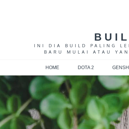
Skip
to
content
BUI
INI DIA BUILD PALING 
BARU MULAI ATAU YAN
HOME
DOTA 2
GENSH