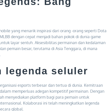
Legends: Bang
le yang menarik inspirasi dari orang -orang seperti Dota
6, MLBB dengan cepat menjadi bahan pokok di dunia game
ntuk layar sentuh. Aksesibilitas permainan dan kedalaman
lan pemain besar, terutama di Asia Tenggara, di mana
.
 legenda seluler
organisasi esports terbesar dan tertua di dunia. Kemitraan
g dalam memperluas adegan kompetitif permainan. Dengan
h menyediakan platform bagi para pemain untuk
ernasional. Kolaborasi ini telah meningkatkan legenda
secara global.