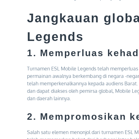
Jangkauan globa
Legends
1.
Memperluas kehadi
Turnamen ESL Mobile Legends telah memperluas 
permainan awalnya berkembang di negara -negara s
telah memperkenalkannya kepada audiens Barat.
dan dapat diakses oleh pemirsa global, Mobile Le
dan daerah lainnya.
2.
Mempromosikan ke
Salah satu elemen menonjol dari turnamen ESL Mo