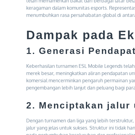
telah memamerkan bakat dari berbagai latar bel
keragaman dalam komunitas esports. Represent
menumbuhkan rasa persahabatan global di antar
Dampak pada Ek
1.
Generasi Pendapa
Keberhasilan turnamen ESL Mobile Legends telah m
merek besar, meningkatkan aliran pendapatan un
komersial mencerminkan pengaruh permainan yan
pengembangan lebih lanjut dan peluang bagi par
2.
Menciptakan jalur
Dengan turnamen dan liga yang lebih terstruktur
jalur yang jelas untuk sukses. Struktur ini tidak