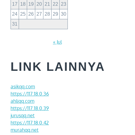
17
18
19
20
21
22
23
24
25
26
27
28
29
30
31
« Jul
LINK LAINNYA
asikqq.com
https://117.18.0.36
ahliqq.com
https://117.18.0.39
jurusqq.net
https://117.18.0.42
murahqq.net