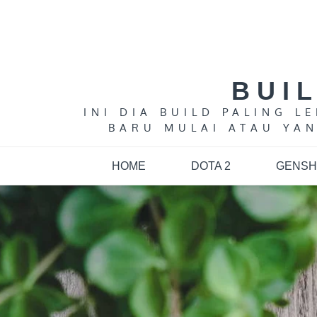
Skip
to
content
BUI
INI DIA BUILD PALING 
BARU MULAI ATAU YAN
HOME
DOTA 2
GENSH