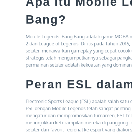
Apa itu Mobile 
Bang?
Mobile Legends: Bang Bang adalah game MOBA mobi
2 dan League of Legends. Dirilis pada tahun 201
seluler, menawarkan gameplay yang cepat cocok u
strategis telah mengumpulkannya sebagai pangka
permainan seluler adalah kekuatan yang dominan
Peran ESL dalam
Electronic Sports League (ESL) adalah salah satu 
ESL dengan Mobile Legends telah sangat pentin
mengatur dan mempromosikan turnamen, ESL tela
menunjukkan keterampilan mereka di panggung int
seluler dari favorit regional ke esport yang diakui 