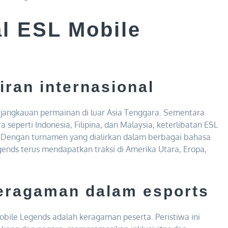
l ESL Mobile
ran internasional
jangkauan permainan di luar Asia Tenggara. Sementara
eperti Indonesia, Filipina, dan Malaysia, keterlibatan ESL
 Dengan turnamen yang dialirkan dalam berbagai bahasa
gends terus mendapatkan traksi di Amerika Utara, Eropa,
ragaman dalam esports
bile Legends adalah keragaman peserta. Peristiwa ini