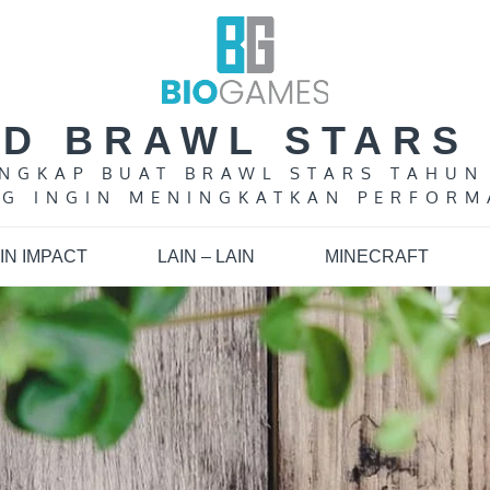
LD BRAWL STARS 
LENGKAP BUAT BRAWL STARS TAHUN
G INGIN MENINGKATKAN PERFORM
IN IMPACT
LAIN – LAIN
MINECRAFT