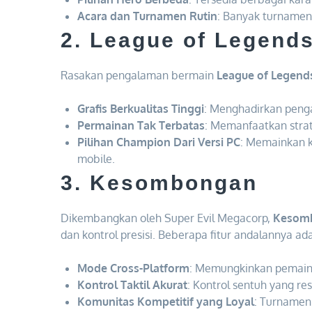
Acara dan Turnamen Rutin
: Banyak turnamen
2.
League of Legends:
Rasakan pengalaman bermain
League of Legend
Grafis Berkualitas Tinggi
: Menghadirkan peng
Permainan Tak Terbatas
: Memanfaatkan strat
Pilihan Champion Dari Versi PC
: Memainkan k
mobile.
3.
Kesombongan
Dikembangkan oleh Super Evil Megacorp,
Kesom
dan kontrol presisi. Beberapa fitur andalannya ad
Mode Cross-Platform
: Memungkinkan pemain 
Kontrol Taktil Akurat
: Kontrol sentuh yang res
Komunitas Kompetitif yang Loyal
: Turnamen