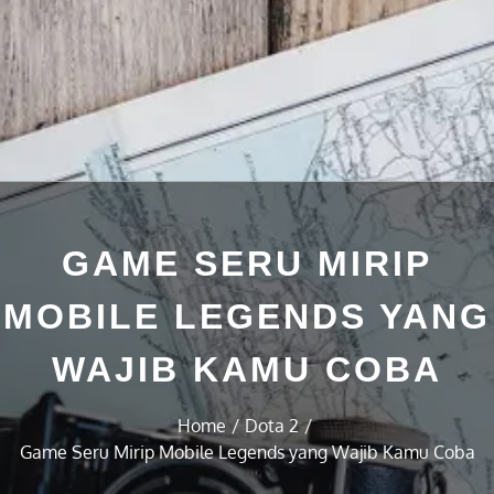
GAME SERU MIRIP
MOBILE LEGENDS YANG
WAJIB KAMU COBA
Home
Dota 2
Game Seru Mirip Mobile Legends yang Wajib Kamu Coba