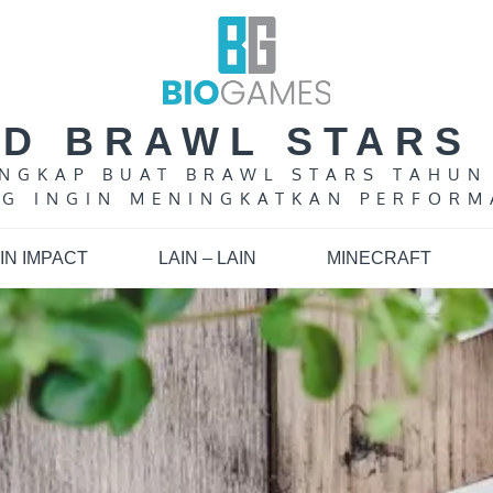
LD BRAWL STARS 
LENGKAP BUAT BRAWL STARS TAHUN
G INGIN MENINGKATKAN PERFORM
IN IMPACT
LAIN – LAIN
MINECRAFT