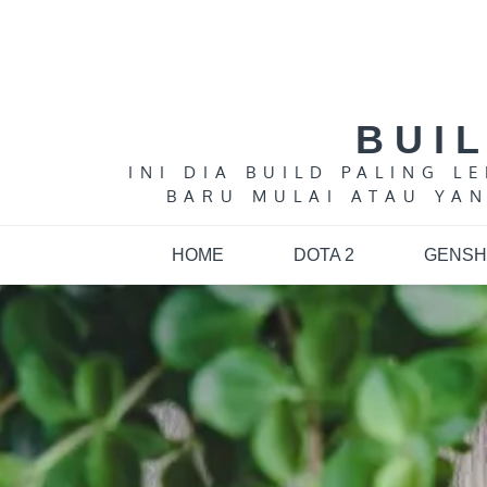
Skip
to
content
BUI
INI DIA BUILD PALING 
BARU MULAI ATAU YAN
HOME
DOTA 2
GENSH