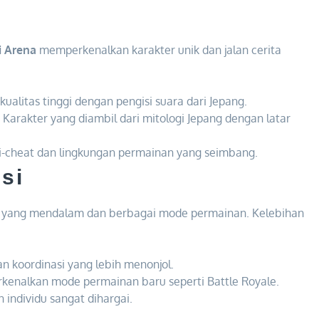
 Arena
memperkenalkan karakter unik dan jalan cerita
kualitas tinggi dengan pengisi suara dari Jepang.
: Karakter yang diambil dari mitologi Jepang dengan latar
ti-cheat dan lingkungan permainan yang seimbang.
si
 yang mendalam dan berbagai mode permainan. Kelebihan
n koordinasi yang lebih menonjol.
kenalkan mode permainan baru seperti Battle Royale.
 individu sangat dihargai.