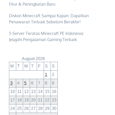
Fitur & Peningkatan Baru
Diskon Minecraft Sampai Kapan: Dapatkan
Penawaran Terbaik Sebelum Berakhir!
5 Server Teratas Minecraft PE Indonesia:
Jelajahi Pengalaman Gaming Terbaik
August 2026
M
T
W
T
F
S
S
1
2
3
4
5
6
7
8
9
10
11
12
13
14
15
16
17
18
19
20
21
22
23
24
25
26
27
28
29
30