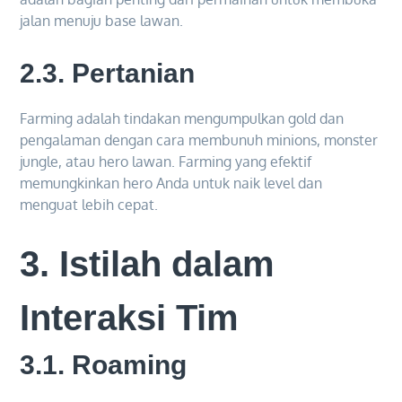
jalan menuju base lawan.
2.3.
Pertanian
Farming adalah tindakan mengumpulkan gold dan
pengalaman dengan cara membunuh minions, monster
jungle, atau hero lawan. Farming yang efektif
memungkinkan hero Anda untuk naik level dan
menguat lebih cepat.
3.
Istilah dalam
Interaksi Tim
3.1.
Roaming