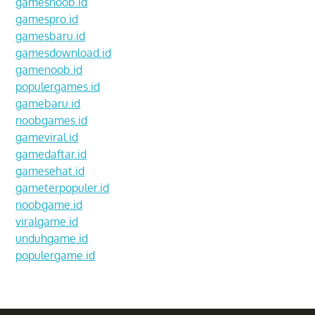
gamesnoob.id
gamespro.id
gamesbaru.id
gamesdownload.id
gamenoob.id
populergames.id
gamebaru.id
noobgames.id
gameviral.id
gamedaftar.id
gamesehat.id
gameterpopuler.id
noobgame.id
viralgame.id
unduhgame.id
populergame.id