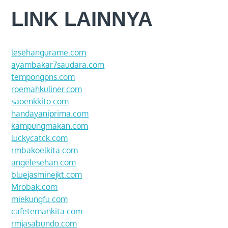
LINK LAINNYA
lesehangurame.com
ayambakar7saudara.com
tempongpns.com
roemahkuliner.com
saoenkkito.com
handayaniprima.com
kampungmakan.com
luckycatck.com
rmbakoelkita.com
angelesehan.com
bluejasminejkt.com
Mrobak.com
miekungfu.com
cafetemankita.com
rmjasabundo.com