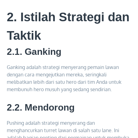
2.
Istilah Strategi dan
Taktik
2.1.
Ganking
Ganking adalah strategi menyerang pemain lawan
dengan cara mengejutkan mereka, seringkali
melibatkan lebih dari satu hero dari tim Anda untuk
membunuh hero musuh yang sedang sendirian.
2.2.
Mendorong
Pushing adalah strategi menyerang dan
menghancurkan turret lawan di salah satu lane. Ini
adalah bagian penting dari permainan untuk membuka