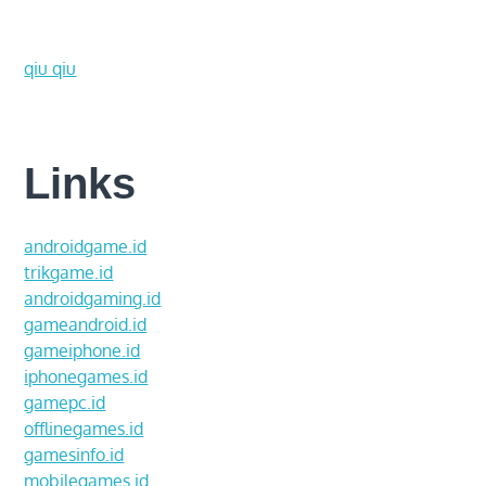
qiu qiu
Links
androidgame.id
trikgame.id
androidgaming.id
gameandroid.id
gameiphone.id
iphonegames.id
gamepc.id
offlinegames.id
gamesinfo.id
mobilegames.id