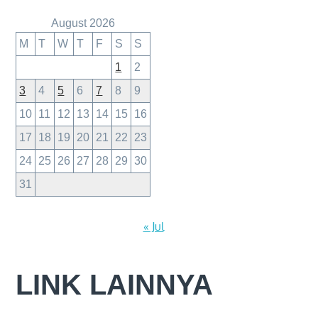
August 2026
M
T
W
T
F
S
S
1
2
3
4
5
6
7
8
9
10
11
12
13
14
15
16
17
18
19
20
21
22
23
24
25
26
27
28
29
30
31
« Jul
LINK LAINNYA