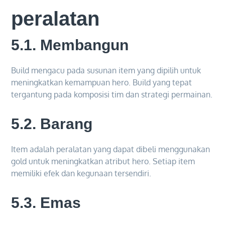
peralatan
5.1.
Membangun
Build mengacu pada susunan item yang dipilih untuk
meningkatkan kemampuan hero. Build yang tepat
tergantung pada komposisi tim dan strategi permainan.
5.2.
Barang
Item adalah peralatan yang dapat dibeli menggunakan
gold untuk meningkatkan atribut hero. Setiap item
memiliki efek dan kegunaan tersendiri.
5.3.
Emas