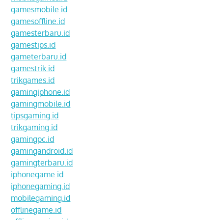
gamesmobile.id
gamesoffline.id
gamesterbaru.id
gamestips.id
gameterbaru.id
gamestrik.id
trikgames.id
gamingiphone.id
gamingmobile.id
tipsgaming.id
trikgaming.id
gamingpc.id
gamingandroid.id
gamingterbaru.id
iphonegame.id
iphonegaming.id
mobilegaming.id
offlinegame.id