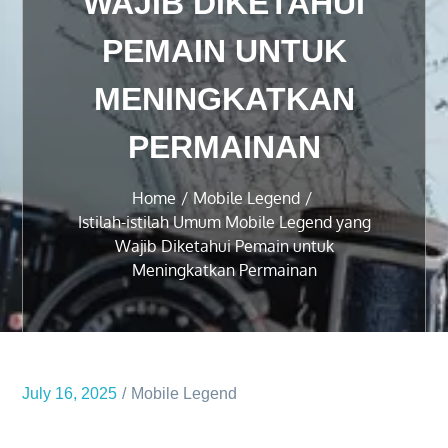
WAJIB DIKETAHUI
PEMAIN UNTUK
MENINGKATKAN
PERMAINAN
Home
Mobile Legend
Istilah-istilah Umum Mobile Legend yang
Wajib Diketahui Pemain untuk
Meningkatkan Permainan
July 16, 2025
Mobile Legend