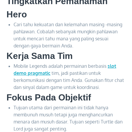
Tingkatkan Pemahaman
Hero
Cari tahu kekuatan dan kelemahan masing -masing
pahlawan. Cobalah sebanyak mungkin pahlawan
untuk mencari tahu mana yang paling sesuai
dengan gaya bermain Anda.
Kerja Sama Tim
Mobile Legends adalah permainan berbasis
slot
demo pragmatic
tim, jadi pastikan untuk
berkomunikasi dengan tim Anda. Gunakan fitur chat
dan sinyal dalam game untuk koordinasi.
Fokus Pada Objektif
Tujuan utama dari permainan ini tidak hanya
membunuh musuh tetapi juga menghancurkan
menara dan musuh dasar. Tujuan seperti Turtle dan
Lord juga sangat penting.