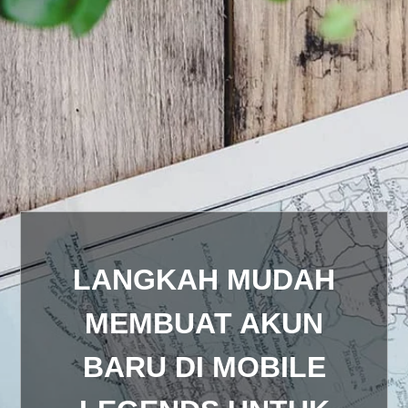
LANGKAH MUDAH
MEMBUAT AKUN
BARU DI MOBILE