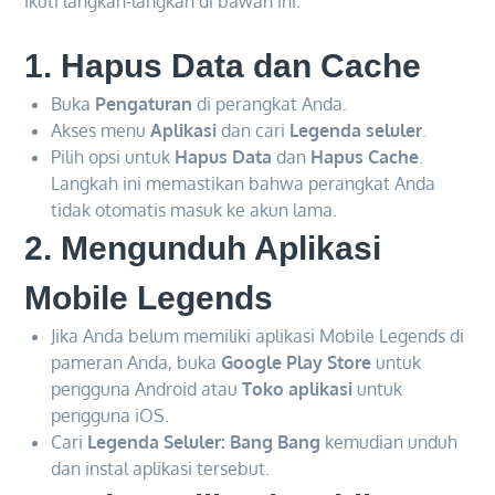
Ikuti langkah-langkah di bawah ini:
1. Hapus Data dan Cache
Buka
Pengaturan
di perangkat Anda.
Akses menu
Aplikasi
dan cari
Legenda seluler
.
Pilih opsi untuk
Hapus Data
dan
Hapus Cache
.
Langkah ini memastikan bahwa perangkat Anda
tidak otomatis masuk ke akun lama.
2. Mengunduh Aplikasi
Mobile Legends
Jika Anda belum memiliki aplikasi Mobile Legends di
pameran Anda, buka
Google Play Store
untuk
pengguna Android atau
Toko aplikasi
untuk
pengguna iOS.
Cari
Legenda Seluler: Bang Bang
kemudian unduh
dan instal aplikasi tersebut.