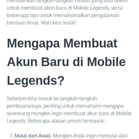
memberikan langkah-langkah mudah yang bisa diikuti
untuk membuat akun baru di Mobile Legends, serta
beberapa tips untuk memaksimalkan pengalaman
bermain Anda. Mari kita mulai!
Mengapa Membuat
Akun Baru di Mobile
Legends?
Sebelum kita masuk ke langkah-langkah
pembuatannya, penting untuk memahami mengapa
seseorang mungkin ingin membuat akun baru di Mobile
Legends. Beberapa alasan umum termasuk:
Mulai dari Awal
: Mungkin Anda ingin memulai dari