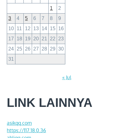
1
2
3
4
5
6
7
8
9
10
11
12
13
14
15
16
17
18
19
20
21
22
23
24
25
26
27
28
29
30
31
« Jul
LINK LAINNYA
asikqq.com
https://117.18.0.36
ahliqq.com