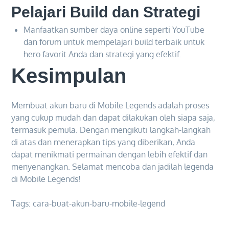
Pelajari Build dan Strategi
Manfaatkan sumber daya online seperti YouTube
dan forum untuk mempelajari build terbaik untuk
hero favorit Anda dan strategi yang efektif.
Kesimpulan
Membuat akun baru di Mobile Legends adalah proses
yang cukup mudah dan dapat dilakukan oleh siapa saja,
termasuk pemula. Dengan mengikuti langkah-langkah
di atas dan menerapkan tips yang diberikan, Anda
dapat menikmati permainan dengan lebih efektif dan
menyenangkan. Selamat mencoba dan jadilah legenda
di Mobile Legends!
Tags:
cara-buat-akun-baru-mobile-legend