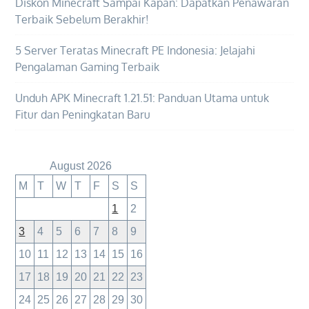
Diskon Minecraft Sampai Kapan: Dapatkan Penawaran
Terbaik Sebelum Berakhir!
5 Server Teratas Minecraft PE Indonesia: Jelajahi
Pengalaman Gaming Terbaik
Unduh APK Minecraft 1.21.51: Panduan Utama untuk
Fitur dan Peningkatan Baru
August 2026
M
T
W
T
F
S
S
1
2
3
4
5
6
7
8
9
10
11
12
13
14
15
16
17
18
19
20
21
22
23
24
25
26
27
28
29
30