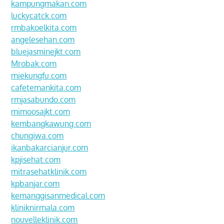
kampungmakan.com
luckycatck.com
rmbakoelkita.com
angelesehan.com
bluejasminejkt.com
Mrobak.com
miekungfu.com
cafetemankita.com
rmjasabundo.com
mimoosajkt.com
kembangkawung.com
chungiwa.com
ikanbakarcianjur.com
kpjisehat.com
mitrasehatklinik.com
kpbanjar.com
kemanggisanmedical.com
kliniknirmala.com
nouvelleklinik.com