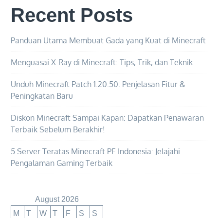
Recent Posts
Panduan Utama Membuat Gada yang Kuat di Minecraft
Menguasai X-Ray di Minecraft: Tips, Trik, dan Teknik
Unduh Minecraft Patch 1.20.50: Penjelasan Fitur &
Peningkatan Baru
Diskon Minecraft Sampai Kapan: Dapatkan Penawaran
Terbaik Sebelum Berakhir!
5 Server Teratas Minecraft PE Indonesia: Jelajahi
Pengalaman Gaming Terbaik
August 2026
M
T
W
T
F
S
S