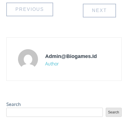
Post
PREVIOUS
NEXT
navigation
Admin@biogames.id
Author
Search
Search