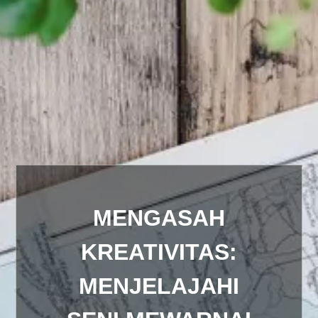
MENGASAH
KREATIVITAS:
MENJELAJAHI