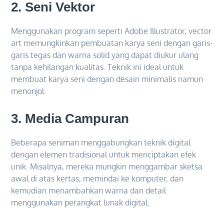
2. Seni Vektor
Menggunakan program seperti Adobe Illustrator, vector
art memungkinkan pembuatan karya seni dengan garis-
garis tegas dan warna solid yang dapat diukur ulang
tanpa kehilangan kualitas. Teknik ini ideal untuk
membuat karya seni dengan desain minimalis namun
menonjol.
3. Media Campuran
Beberapa seniman menggabungkan teknik digital
dengan elemen tradisional untuk menciptakan efek
unik. Misalnya, mereka mungkin menggambar sketsa
awal di atas kertas, memindai ke komputer, dan
kemudian menambahkan warna dan detail
menggunakan perangkat lunak digital.