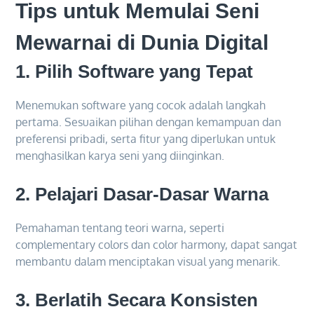
Tips untuk Memulai Seni
Mewarnai di Dunia Digital
1. Pilih Software yang Tepat
Menemukan software yang cocok adalah langkah
pertama. Sesuaikan pilihan dengan kemampuan dan
preferensi pribadi, serta fitur yang diperlukan untuk
menghasilkan karya seni yang diinginkan.
2. Pelajari Dasar-Dasar Warna
Pemahaman tentang teori warna, seperti
complementary colors dan color harmony, dapat sangat
membantu dalam menciptakan visual yang menarik.
3. Berlatih Secara Konsisten