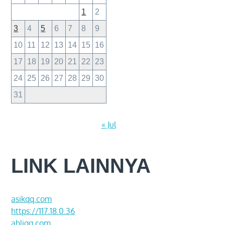
1
2
3
4
5
6
7
8
9
10
11
12
13
14
15
16
17
18
19
20
21
22
23
24
25
26
27
28
29
30
31
« Jul
LINK LAINNYA
asikqq.com
https://117.18.0.36
ahliqq.com