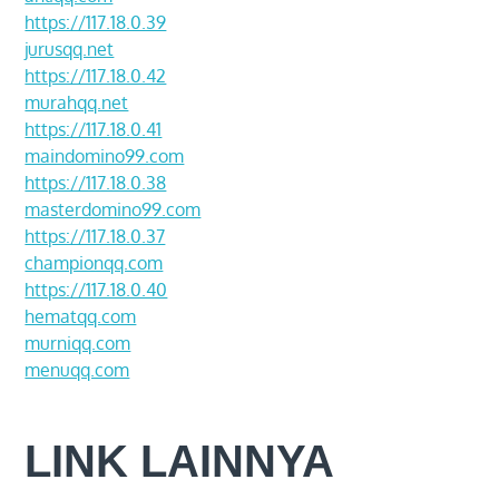
https://117.18.0.39
jurusqq.net
https://117.18.0.42
murahqq.net
https://117.18.0.41
maindomino99.com
https://117.18.0.38
masterdomino99.com
https://117.18.0.37
championqq.com
https://117.18.0.40
hematqq.com
murniqq.com
menuqq.com
LINK LAINNYA