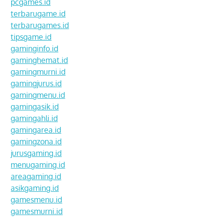
pcgames.id
terbarugame.id
terbarugames.id
tipsgame.id
gaminginfo.id
gaminghemat.id
gamingmurni.id
gamingjurus.id
gamingmenu.id
gamingasik.id
gamingahli.id
gamingarea.id
gamingzona.id
jurusgaming.id
menugaming.id
areagaming.id
asikgaming.id
gamesmenu.id
gamesmurni.id