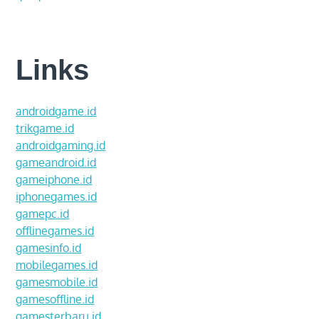
Links
androidgame.id
trikgame.id
androidgaming.id
gameandroid.id
gameiphone.id
iphonegames.id
gamepc.id
offlinegames.id
gamesinfo.id
mobilegames.id
gamesmobile.id
gamesoffline.id
gamesterbaru.id