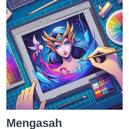
Mengasah