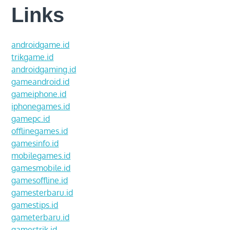
Links
androidgame.id
trikgame.id
androidgaming.id
gameandroid.id
gameiphone.id
iphonegames.id
gamepc.id
offlinegames.id
gamesinfo.id
mobilegames.id
gamesmobile.id
gamesoffline.id
gamesterbaru.id
gamestips.id
gameterbaru.id
gamestrik.id