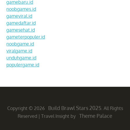
gamebaru.id
noobgames.id
gameviral.id
gamedaftar.id
gamesehat.id
gameterpopuler.id
noobgame.id
viralgame.id
unduhgame.id
populergame.id
Build Brawl Stars 2025
Copyright © 2026
. All Rights
Theme Palace
Reserved
|
Travel Insight by