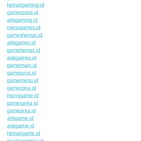
hematgaming.id
gameszona.id
ahligaming.id
menugames.id
gameshemat.id
ahligames.id
gamehemat.id
asikgames.id
gamemain.id
gamejurus.id
gamemenu.id
gamezona.id
murnigame.id
gamesarea.id
gamearea.id
ahligame.id
asikgame.id
hematgame.id
mastergames.id