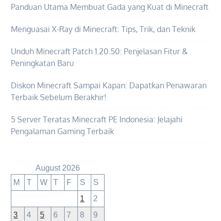
Panduan Utama Membuat Gada yang Kuat di Minecraft
Menguasai X-Ray di Minecraft: Tips, Trik, dan Teknik
Unduh Minecraft Patch 1.20.50: Penjelasan Fitur &
Peningkatan Baru
Diskon Minecraft Sampai Kapan: Dapatkan Penawaran
Terbaik Sebelum Berakhir!
5 Server Teratas Minecraft PE Indonesia: Jelajahi
Pengalaman Gaming Terbaik
August 2026
M
T
W
T
F
S
S
1
2
3
4
5
6
7
8
9