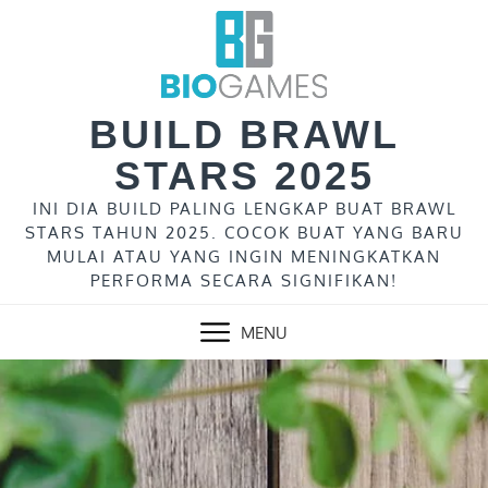
Skip
to
content
BUILD BRAWL
STARS 2025
INI DIA BUILD PALING LENGKAP BUAT BRAWL
STARS TAHUN 2025. COCOK BUAT YANG BARU
MULAI ATAU YANG INGIN MENINGKATKAN
PERFORMA SECARA SIGNIFIKAN!
MENU