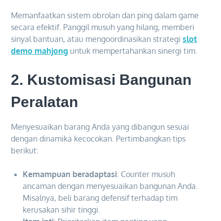
Memanfaatkan sistem obrolan dan ping dalam game
secara efektif. Panggil musuh yang hilang, memberi
sinyal bantuan, atau mengoordinasikan strategi
slot
demo mahjong
untuk mempertahankan sinergi tim.
2. Kustomisasi Bangunan
Peralatan
Menyesuaikan barang Anda yang dibangun sesuai
dengan dinamika kecocokan. Pertimbangkan tips
berikut:
Kemampuan beradaptasi
: Counter musuh
ancaman dengan menyesuaikan bangunan Anda.
Misalnya, beli barang defensif terhadap tim
kerusakan sihir tinggi.