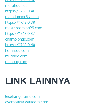
murahqq.net
https://117.18.0.41
maindomino99.com
https://117.18.0.38
masterdomino99.com
https://117.18.0.37
championqq.com
https://117.18.0.40
hematqq.com
murniqq.com
menuqq.com
LINK LAINNYA
lesehangurame.com
ayambakar7saudara.com