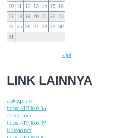
10
11
12
13
14
15
16
17
18
19
20
21
22
23
24
25
26
27
28
29
30
31
« Jul
LINK LAINNYA
asikqq.com
https://117.18.0.36
ahliqq.com
https://117.18.0.39
jurusqq.net
https://117.18.0.42