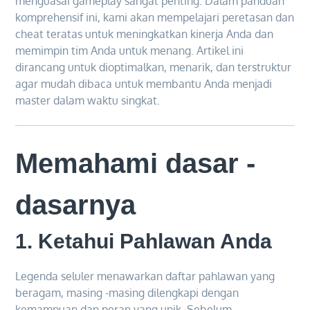
menguasai gameplay sangat penting. Dalam panduan
komprehensif ini, kami akan mempelajari peretasan dan
cheat teratas untuk meningkatkan kinerja Anda dan
memimpin tim Anda untuk menang. Artikel ini
dirancang untuk dioptimalkan, menarik, dan terstruktur
agar mudah dibaca untuk membantu Anda menjadi
master dalam waktu singkat.
Memahami dasar -
dasarnya
1. Ketahui Pahlawan Anda
Legenda seluler menawarkan daftar pahlawan yang
beragam, masing -masing dilengkapi dengan
kemampuan dan peran yang unik. Sebelum