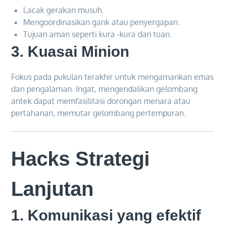
Lacak gerakan musuh.
Mengoordinasikan gank atau penyergapan.
Tujuan aman seperti kura -kura dan tuan.
3. Kuasai Minion
Fokus pada pukulan terakhir untuk mengamankan emas
dan pengalaman. Ingat, mengendalikan gelombang
antek dapat memfasilitasi dorongan menara atau
pertahanan, memutar gelombang pertempuran.
Hacks Strategi
Lanjutan
1. Komunikasi yang efektif