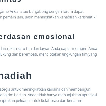
g game Anda, atau bergabung dengan forum dapat
an pemain lain, lebih meningkatkan kehadiran karismatik
rdasan emosional
ari rekan satu tim dan lawan Anda dapat memberi Anda
dukung dan berempati, menciptakan lingkungan tim yang
hadiah
trategis untuk meningkatkan karisma dan membangun
ngirim hadiah, Anda tidak hanya menunjukkan apresiasi
ptakan peluang untuk kolaborasi dan kerja tim.