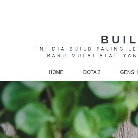
Skip
to
content
BUI
INI DIA BUILD PALING 
BARU MULAI ATAU YAN
HOME
DOTA 2
GENSH