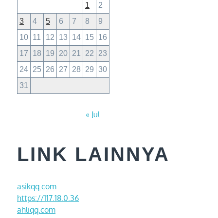
1
2
3
4
5
6
7
8
9
10
11
12
13
14
15
16
17
18
19
20
21
22
23
24
25
26
27
28
29
30
31
« Jul
LINK LAINNYA
asikqq.com
https://117.18.0.36
ahliqq.com