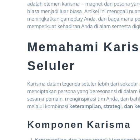
adalah elemen karisma – magnet dan pesona yan
biasa menjadi luar biasa. Artikel ini menggali 
meningkatkan gameplay Anda, dan bagaimana p
memperkuat kehadiran Anda di alam semesta digita
Memahami Karis
Seluler
Karisma dalam legenda seluler lebih dari sekadar 
menciptakan persona yang beresonansi di dalam
sesama pemain, menginspirasi tim Anda, dan bah
melalui kombinasi
keterampilan, strategi, dan k
Komponen Karisma