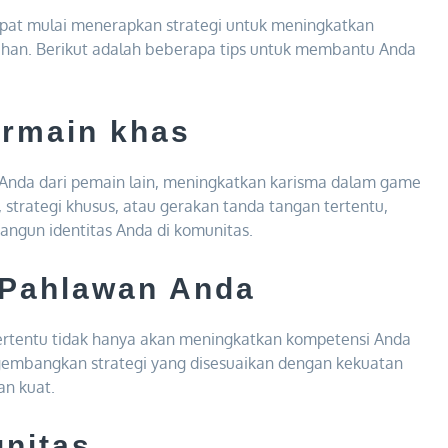
pat mulai menerapkan strategi untuk meningkatkan
uhan. Berikut adalah beberapa tips untuk membantu Anda
rmain khas
da dari pemain lain, meningkatkan karisma dalam game
 strategi khusus, atau gerakan tanda tangan tertentu,
ngun identitas Anda di komunitas.
Pahlawan Anda
rtentu tidak hanya akan meningkatkan kompetensi Anda
embangkan strategi yang disesuaikan dengan kekuatan
an kuat.
unitas