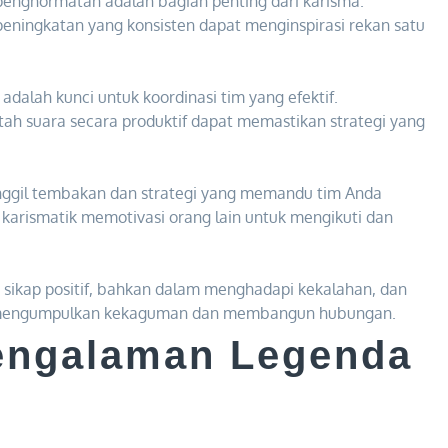
penghormatan adalah bagian penting dari karisma.
peningkatan yang konsisten dapat menginspirasi rekan satu
 adalah kunci untuk koordinasi tim yang efektif.
h suara secara produktif dapat memastikan strategi yang
anggil tembakan dan strategi yang memandu tim Anda
arismatik memotivasi orang lain untuk mengikuti dan
sikap positif, bahkan dalam menghadapi kekalahan, dan
n mengumpulkan kekaguman dan membangun hubungan.
engalaman Legenda