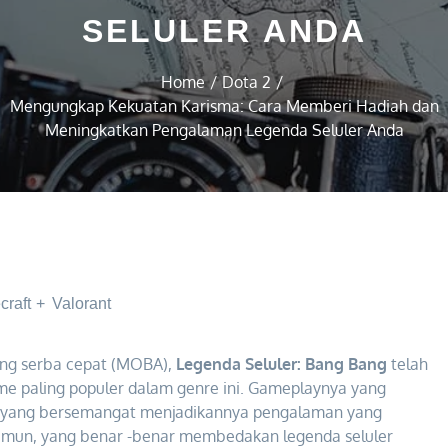
SELULER ANDA
Home
Dota 2
Mengungkap Kekuatan Karisma: Cara Memberi Hadiah dan
Meningkatkan Pengalaman Legenda Seluler Anda
craft
Valorant
ang serba cepat (MOBA),
Legenda Seluler: Bang Bang
telah
e paling populer dalam genre ini. Gameplaynya yang
s yang bersemangat menjadikannya pengalaman yang
amun, yang benar -benar membedakan legenda seluler