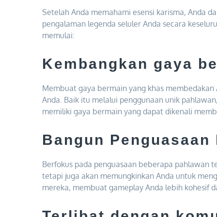
Setelah Anda memahami esensi karisma, Anda da
pengalaman legenda seluler Anda secara keselur
memulai:
Kembangkan gaya be
Membuat gaya bermain yang khas membedakan An
Anda. Baik itu melalui penggunaan unik pahlawan,
memiliki gaya bermain yang dapat dikenali memba
Bangun Penguasaan 
Berfokus pada penguasaan beberapa pahlawan te
tetapi juga akan memungkinkan Anda untuk meng
mereka, membuat gameplay Anda lebih kohesif d
Terlibat dengan kom