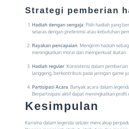
Strategi pemberian h
Hadiah dengan sengaja
: Pilih hadiah yang b
selaras dengan preferensi atau kebutuhan pem
Rayakan pencapaian
: Mengirim hadiah sebag
meningkatkan moral dan memperkuat ikatan.
Hadiah reguler
: Konsistensi dalam pemberian
langgeng, berkontribusi pada jaringan game 
Partisipasi Acara
: Banyak acara dalam legend
Berpartisipasi aktif dapat meningkatkan prof
Kesimpulan
Karisma dalam legenda seluler mencakup perpadua