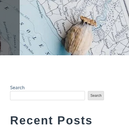
Search
Search
Recent Posts