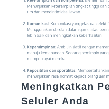
Keterampilan dan kompetensi
: Memerintah 
Menunjukkan keterampilan tingkat tinggi dan 
tim dan mengintimidasi lawan.
Komunikasi
: Komunikasi yang jelas dan efektif
Menggunakan obrolan dalam game atau perinta
lebih baik dan meningkatkan keberhasilan.
Kepemimpinan
: Ambil inisiatif dengan mem
menuju kemenangan. Seorang pemimpin yang k
mempercayai mereka.
Kepositifan dan sportifitas
: Mempertahankan 
menunjukkan rasa hormat kepada orang lai
Meningkatkan P
Seluler Anda