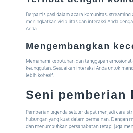
Berpartisipasi dalam acara komunitas, streamin
meningkatkan visibilitas dan interaksi Anda deng
Anda.
Mengembangkan kece
Memahami kebutuhan dan tanggapan emosional d
keunggulan. Sesuaikan interaksi Anda untuk men
lebih kohesif.
Seni pemberian 
Pemberian legenda seluler dapat menjadi cara s
hubungan yang kuat dalam permainan. Dengan me
dan menumbuhkan persahabatan tetapi juga menci