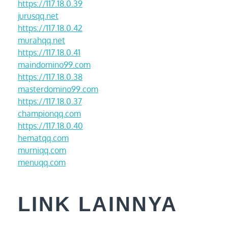
https://117.18.0.39
jurusqq.net
https://117.18.0.42
murahqq.net
https://117.18.0.41
maindomino99.com
https://117.18.0.38
masterdomino99.com
https://117.18.0.37
championqq.com
https://117.18.0.40
hematqq.com
murniqq.com
menuqq.com
LINK LAINNYA