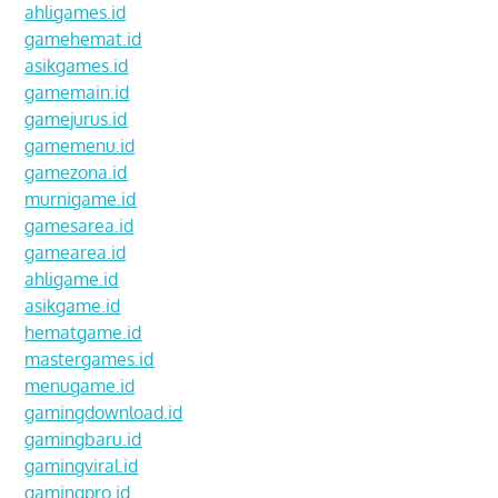
ahligames.id
gamehemat.id
asikgames.id
gamemain.id
gamejurus.id
gamemenu.id
gamezona.id
murnigame.id
gamesarea.id
gamearea.id
ahligame.id
asikgame.id
hematgame.id
mastergames.id
menugame.id
gamingdownload.id
gamingbaru.id
gamingviral.id
gamingpro.id