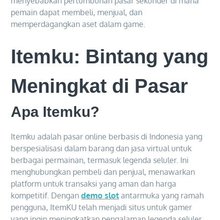
menyebabkan pertumbuhan pasar sekunder di mana
pemain dapat membeli, menjual, dan
memperdagangkan aset dalam game.
Itemku: Bintang yang
Meningkat di Pasar
Apa Itemku?
Itemku adalah pasar online berbasis di Indonesia yang
berspesialisasi dalam barang dan jasa virtual untuk
berbagai permainan, termasuk legenda seluler. Ini
menghubungkan pembeli dan penjual, menawarkan
platform untuk transaksi yang aman dan harga
kompetitif. Dengan
demo slot
antarmuka yang ramah
pengguna, ItemKU telah menjadi situs untuk gamer
yang ingin meningkatkan pengalaman legenda seluler