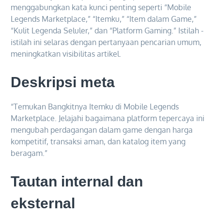
menggabungkan kata kunci penting seperti “Mobile
Legends Marketplace,” “Itemku,” “Item dalam Game,”
“Kulit Legenda Seluler,” dan “Platform Gaming.” Istilah -
istilah ini selaras dengan pertanyaan pencarian umum,
meningkatkan visibilitas artikel.
Deskripsi meta
“Temukan Bangkitnya Itemku di Mobile Legends
Marketplace. Jelajahi bagaimana platform tepercaya ini
mengubah perdagangan dalam game dengan harga
kompetitif, transaksi aman, dan katalog item yang
beragam.”
Tautan internal dan
eksternal