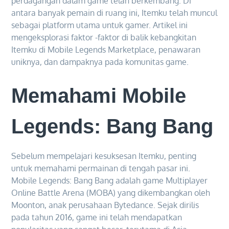
perdagangan dalam game telah berkembang. Di
antara banyak pemain di ruang ini, Itemku telah muncul
sebagai platform utama untuk gamer. Artikel ini
mengeksplorasi faktor -faktor di balik kebangkitan
Itemku di Mobile Legends Marketplace, penawaran
uniknya, dan dampaknya pada komunitas game.
Memahami Mobile
Legends: Bang Bang
Sebelum mempelajari kesuksesan Itemku, penting
untuk memahami permainan di tengah pasar ini.
Mobile Legends: Bang Bang adalah game Multiplayer
Online Battle Arena (MOBA) yang dikembangkan oleh
Moonton, anak perusahaan Bytedance. Sejak dirilis
pada tahun 2016, game ini telah mendapatkan