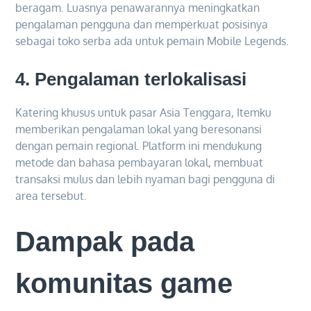
beragam. Luasnya penawarannya meningkatkan
pengalaman pengguna dan memperkuat posisinya
sebagai toko serba ada untuk pemain Mobile Legends.
4.
Pengalaman terlokalisasi
Katering khusus untuk pasar Asia Tenggara, Itemku
memberikan pengalaman lokal yang beresonansi
dengan pemain regional. Platform ini mendukung
metode dan bahasa pembayaran lokal, membuat
transaksi mulus dan lebih nyaman bagi pengguna di
area tersebut.
Dampak pada
komunitas game