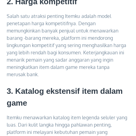
2.
Harga kompetitif
Salah satu atraksi penting Itemku adalah model
penetapan harga kompetitifnya. Dengan
memungkinkan banyak penjual untuk menawarkan
barang -barang mereka, platform ini mendorong
lingkungan kompetitif yang sering menghasilkan harga
yang lebih rendah bagi konsumen. Keterjangkauan ini
menarik pemain yang sadar anggaran yang ingin
meningkatkan item dalam game mereka tanpa
merusak bank.
3.
Katalog ekstensif item dalam
game
Itemku menawarkan katalog item legenda seluler yang
luas. Dari kulit langka hingga pahlawan penting,
platform ini melayani kebutuhan pemain yang