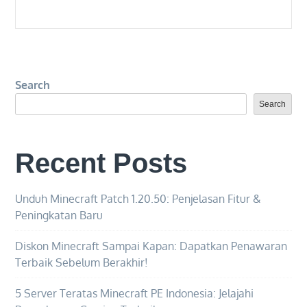
Search
Search
Recent Posts
Unduh Minecraft Patch 1.20.50: Penjelasan Fitur &
Peningkatan Baru
Diskon Minecraft Sampai Kapan: Dapatkan Penawaran
Terbaik Sebelum Berakhir!
5 Server Teratas Minecraft PE Indonesia: Jelajahi