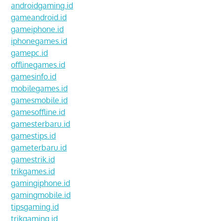
androidgaming.id
gameandroid.id
gameiphone.id
iphonegames.id
gamepc.id
offlinegames.id
gamesinfo.id
mobilegames.id
gamesmobile.id
gamesoffline.id
gamesterbaru.id
gamestips.id
gameterbaru.id
gamestrik.id
trikgames.id
gamingiphone.id
gamingmobile.id
tipsgaming.id
trikgaming.id