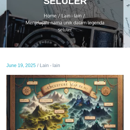
SELULER
Home
Lain - lain
Menjelajahi nama unik dalam legenda
seluler
June 19, 2025
Lain - lain