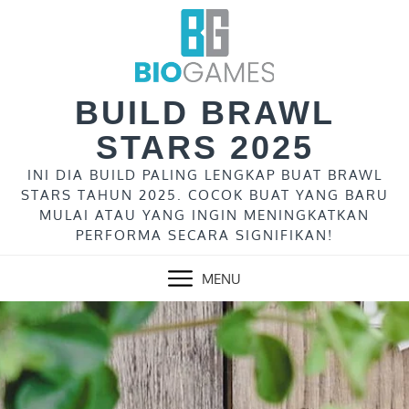
Skip
to
content
BUILD BRAWL
STARS 2025
INI DIA BUILD PALING LENGKAP BUAT BRAWL
STARS TAHUN 2025. COCOK BUAT YANG BARU
MULAI ATAU YANG INGIN MENINGKATKAN
PERFORMA SECARA SIGNIFIKAN!
MENU