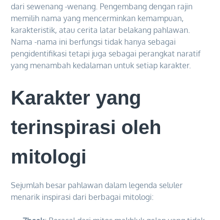
dari sewenang -wenang. Pengembang dengan rajin
memilih nama yang mencerminkan kemampuan,
karakteristik, atau cerita latar belakang pahlawan.
Nama -nama ini berfungsi tidak hanya sebagai
pengidentifikasi tetapi juga sebagai perangkat naratif
yang menambah kedalaman untuk setiap karakter.
Karakter yang
terinspirasi oleh
mitologi
Sejumlah besar pahlawan dalam legenda seluler
menarik inspirasi dari berbagai mitologi: