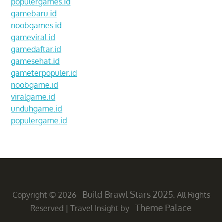
populergames.id
gamebaru.id
noobgames.id
gameviral.id
gamedaftar.id
gamesehat.id
gameterpopuler.id
noobgame.id
viralgame.id
unduhgame.id
populergame.id
Build Brawl Stars 2025
Copyright © 2026
. All Rights
Theme Palace
Reserved
|
Travel Insight by