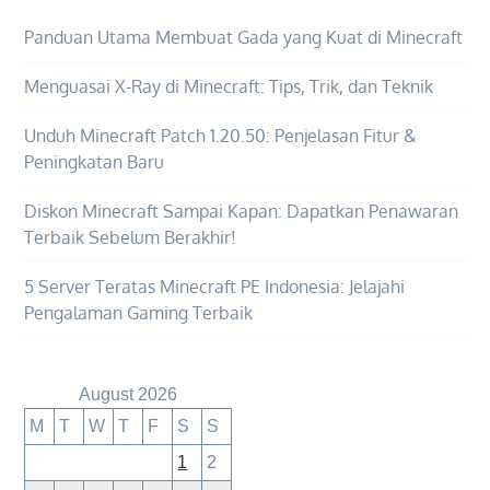
Panduan Utama Membuat Gada yang Kuat di Minecraft
Menguasai X-Ray di Minecraft: Tips, Trik, dan Teknik
Unduh Minecraft Patch 1.20.50: Penjelasan Fitur &
Peningkatan Baru
Diskon Minecraft Sampai Kapan: Dapatkan Penawaran
Terbaik Sebelum Berakhir!
5 Server Teratas Minecraft PE Indonesia: Jelajahi
Pengalaman Gaming Terbaik
August 2026
M
T
W
T
F
S
S
1
2