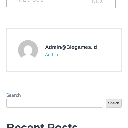
Post
PREVIOUS
NEXT
navigation
Admin@biogames.id
Author
Search
Search
Recent Posts