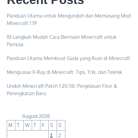
Panduan Utama untuk Mengunduh dan Memasang Mod
Minecraft 1.19
10 Langkah Mudah Cara Bermain Minecraft untuk
Pemula
Panduan Utama Membuat Gada yang Kuat di Minecraft
Menguasai X-Ray di Minecraft: Tips, Trik, dan Teknik
Unduh Minecraft Patch 1.20.50: Penjelasan Fitur &
Peningkatan Baru
August 2026
M
T
W
T
F
S
S
1
2