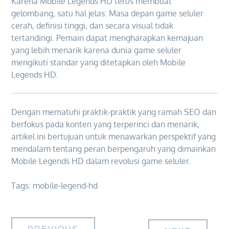
Karena Mobile Legends HD terus membuat
gelombang, satu hal jelas: Masa depan game seluler
cerah, definisi tinggi, dan secara visual tidak
tertandingi. Pemain dapat mengharapkan kemajuan
yang lebih menarik karena dunia game seluler
mengikuti standar yang ditetapkan oleh Mobile
Legends HD.
Dengan mematuhi praktik-praktik yang ramah SEO dan
berfokus pada konten yang terperinci dan menarik,
artikel ini bertujuan untuk menawarkan perspektif yang
mendalam tentang peran berpengaruh yang dimainkan
Mobile Legends HD dalam revolusi game seluler.
Tags:
mobile-legend-hd