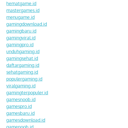
hematgame.id
mastergames.id
menugame.id
gamingdownload.id
gamingbaru.id
gamingviral.id
gamingpro.id
unduhgaming.id
gamingsehat.id
daftargaming.id
sehatgaming.id
populergaming.id
viralgaming.id
gamingterpopuler.id
gamesnoob.id
gamespro.id
gamesbaru.id
gamesdownload.id
gamenoob.id