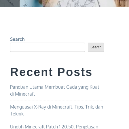
Search
Search
Recent Posts
Panduan Utama Membuat Gada yang Kuat
di Minecraft
Menguasai X-Ray di Minecraft: Tips, Trik, dan
Teknik
Unduh Minecraft Patch 1.20.50: Penjelasan