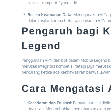
sensasi kompetitif yang adil.
Resiko Keamanan Data:
Menggunakan VPN gra
dalam risiko, karena beberapa layanan VPN m
Pengaruh bagi K
Legend
Penggunaan VPN dan bot dalam Mobile Legend be
merusak integritas kompetisi, tetapi juga merusa
berkurang ketika ada kekhawatiran bahwa lawa
Cara Mengatasi
Kesadaran dan Edukasi:
Pemain harus dididik
tidak sah. Menumbuhkan pemahaman akan pent