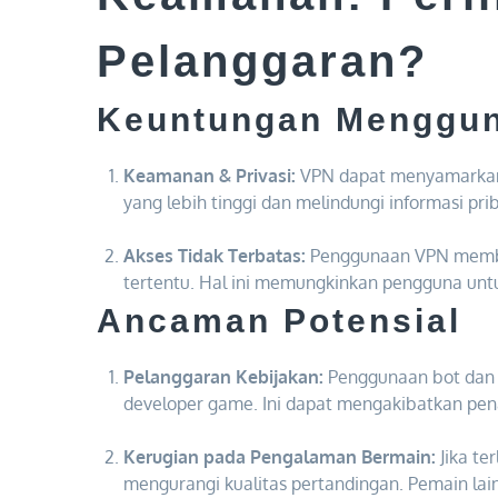
Pelanggaran?
Keuntungan Menggun
Keamanan & Privasi:
VPN dapat menyamarkan 
yang lebih tinggi dan melindungi informasi prib
Akses Tidak Terbatas:
Penggunaan VPN member
tertentu. Hal ini memungkinkan pengguna untuk
Ancaman Potensial
Pelanggaran Kebijakan:
Penggunaan bot dan V
developer game. Ini dapat mengakibatkan pe
Kerugian pada Pengalaman Bermain:
Jika te
mengurangi kualitas pertandingan. Pemain la