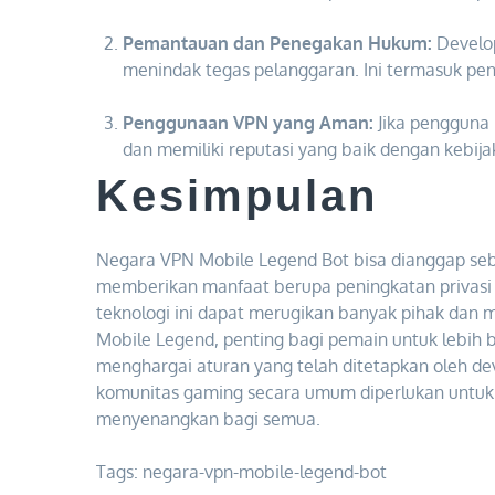
Pemantauan dan Penegakan Hukum:
Develop
menindak tegas pelanggaran. Ini termasuk pe
Penggunaan VPN yang Aman:
Jika pengguna 
dan memiliki reputasi yang baik dengan kebija
Kesimpulan
Negara VPN Mobile Legend Bot bisa dianggap sebag
memberikan manfaat berupa peningkatan privasi da
teknologi ini dapat merugikan banyak pihak dan
Mobile Legend, penting bagi pemain untuk lebih b
menghargai aturan yang telah ditetapkan oleh de
komunitas gaming secara umum diperlukan untuk 
menyenangkan bagi semua.
Tags:
negara-vpn-mobile-legend-bot