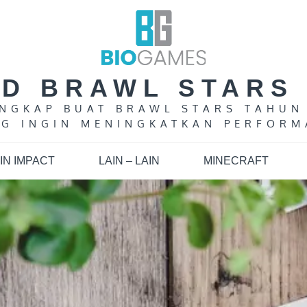
LD BRAWL STARS 
LENGKAP BUAT BRAWL STARS TAHUN
G INGIN MENINGKATKAN PERFORM
IN IMPACT
LAIN – LAIN
MINECRAFT