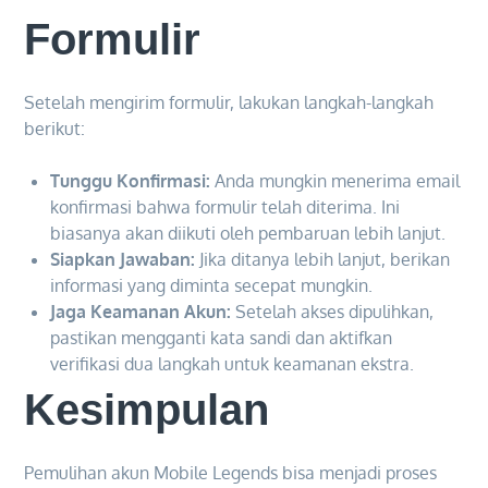
Formulir
Setelah mengirim formulir, lakukan langkah-langkah
berikut:
Tunggu Konfirmasi:
Anda mungkin menerima email
konfirmasi bahwa formulir telah diterima. Ini
biasanya akan diikuti oleh pembaruan lebih lanjut.
Siapkan Jawaban:
Jika ditanya lebih lanjut, berikan
informasi yang diminta secepat mungkin.
Jaga Keamanan Akun:
Setelah akses dipulihkan,
pastikan mengganti kata sandi dan aktifkan
verifikasi dua langkah untuk keamanan ekstra.
Kesimpulan
Pemulihan akun Mobile Legends bisa menjadi proses