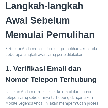
Langkah-langkah
Awal Sebelum
Memulai Pemulihan
Sebelum Anda mengisi formulir pemulihan akun, ada
beberapa langkah awal yang perlu dilakukan:
1. Verifikasi Email dan
Nomor Telepon Terhubung
Pastikan Anda memiliki akses ke email dan nomor
telepon yang sebelumnya terhubung dengan akun
Mobile Legends Anda. Ini akan mempermudah proses