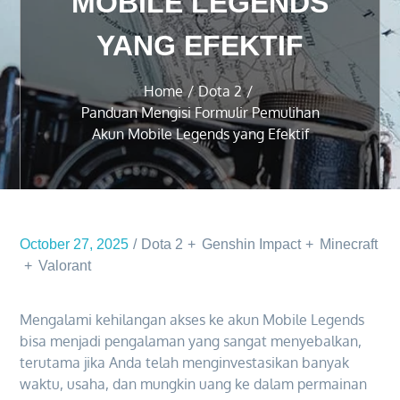
MOBILE LEGENDS
YANG EFEKTIF
Home
Dota 2
Panduan Mengisi Formulir Pemulihan
Akun Mobile Legends yang Efektif
October 27, 2025
Dota 2
Genshin Impact
Minecraft
Valorant
Mengalami kehilangan akses ke akun Mobile Legends
bisa menjadi pengalaman yang sangat menyebalkan,
terutama jika Anda telah menginvestasikan banyak
waktu, usaha, dan mungkin uang ke dalam permainan