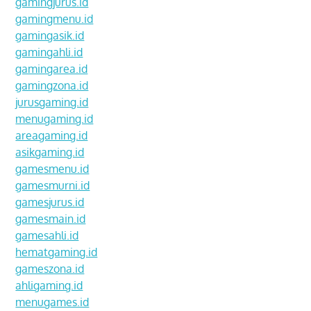
gamingjurus.id
gamingmenu.id
gamingasik.id
gamingahli.id
gamingarea.id
gamingzona.id
jurusgaming.id
menugaming.id
areagaming.id
asikgaming.id
gamesmenu.id
gamesmurni.id
gamesjurus.id
gamesmain.id
gamesahli.id
hematgaming.id
gameszona.id
ahligaming.id
menugames.id