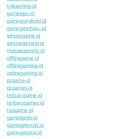
trikgaming.id
gamingpc.id
gamingandroid.id
gamingterbaru.id
iphonegame.id
iphonegaming.id
mobilegaming.id
offlinegame.id
offlinegaming.id
onlinegaming.id
pcgame.id
pcgames.id
terbarugame.id
terbarugames.id
tipsgame.id
gaminginfo.id
gaminghemat.id
gamingmurni.id