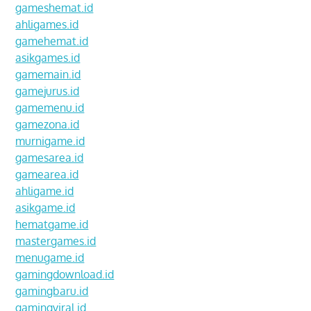
gameshemat.id
ahligames.id
gamehemat.id
asikgames.id
gamemain.id
gamejurus.id
gamemenu.id
gamezona.id
murnigame.id
gamesarea.id
gamearea.id
ahligame.id
asikgame.id
hematgame.id
mastergames.id
menugame.id
gamingdownload.id
gamingbaru.id
gamingviral.id