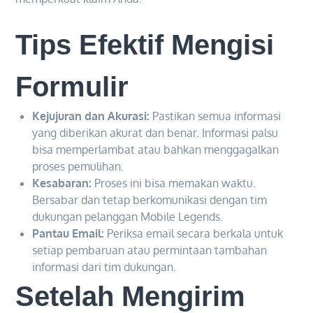
Tips Efektif Mengisi
Formulir
Kejujuran dan Akurasi:
Pastikan semua informasi
yang diberikan akurat dan benar. Informasi palsu
bisa memperlambat atau bahkan menggagalkan
proses pemulihan.
Kesabaran:
Proses ini bisa memakan waktu.
Bersabar dan tetap berkomunikasi dengan tim
dukungan pelanggan Mobile Legends.
Pantau Email:
Periksa email secara berkala untuk
setiap pembaruan atau permintaan tambahan
informasi dari tim dukungan.
Setelah Mengirim