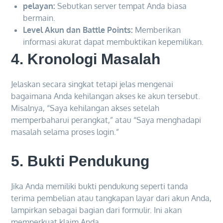
pelayan:
Sebutkan server tempat Anda biasa
bermain.
Level Akun dan Battle Points:
Memberikan
informasi akurat dapat membuktikan kepemilikan.
4. Kronologi Masalah
Jelaskan secara singkat tetapi jelas mengenai
bagaimana Anda kehilangan akses ke akun tersebut.
Misalnya, “Saya kehilangan akses setelah
memperbaharui perangkat,” atau “Saya menghadapi
masalah selama proses login.”
5. Bukti Pendukung
Jika Anda memiliki bukti pendukung seperti tanda
terima pembelian atau tangkapan layar dari akun Anda,
lampirkan sebagai bagian dari formulir. Ini akan
memperkuat klaim Anda.