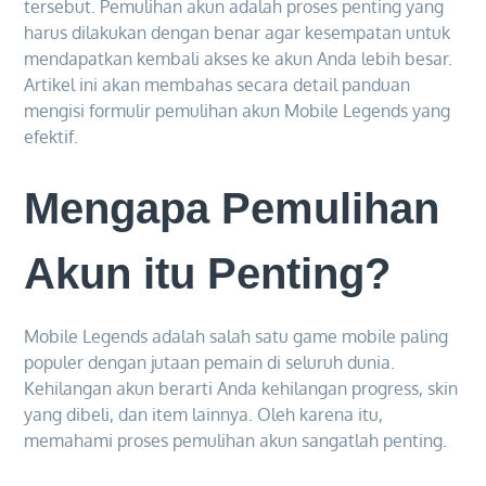
tersebut. Pemulihan akun adalah proses penting yang
harus dilakukan dengan benar agar kesempatan untuk
mendapatkan kembali akses ke akun Anda lebih besar.
Artikel ini akan membahas secara detail panduan
mengisi formulir pemulihan akun Mobile Legends yang
efektif.
Mengapa Pemulihan
Akun itu Penting?
Mobile Legends adalah salah satu game mobile paling
populer dengan jutaan pemain di seluruh dunia.
Kehilangan akun berarti Anda kehilangan progress, skin
yang dibeli, dan item lainnya. Oleh karena itu,
memahami proses pemulihan akun sangatlah penting.