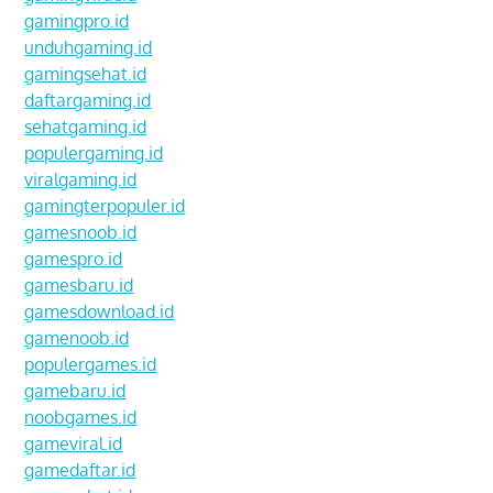
gamingpro.id
unduhgaming.id
gamingsehat.id
daftargaming.id
sehatgaming.id
populergaming.id
viralgaming.id
gamingterpopuler.id
gamesnoob.id
gamespro.id
gamesbaru.id
gamesdownload.id
gamenoob.id
populergames.id
gamebaru.id
noobgames.id
gameviral.id
gamedaftar.id