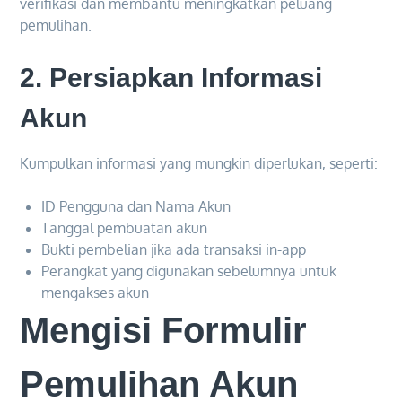
verifikasi dan membantu meningkatkan peluang
pemulihan.
2. Persiapkan Informasi
Akun
Kumpulkan informasi yang mungkin diperlukan, seperti:
ID Pengguna dan Nama Akun
Tanggal pembuatan akun
Bukti pembelian jika ada transaksi in-app
Perangkat yang digunakan sebelumnya untuk
mengakses akun
Mengisi Formulir
Pemulihan Akun