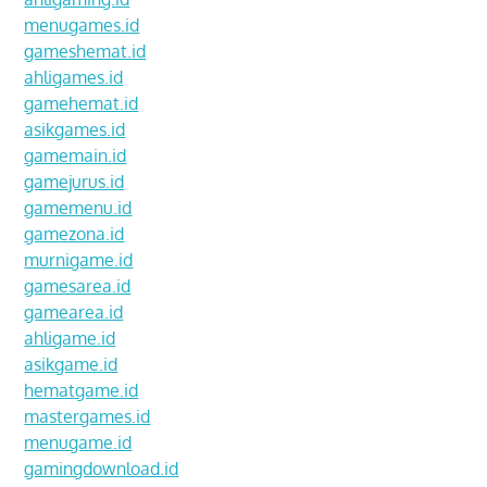
menugames.id
gameshemat.id
ahligames.id
gamehemat.id
asikgames.id
gamemain.id
gamejurus.id
gamemenu.id
gamezona.id
murnigame.id
gamesarea.id
gamearea.id
ahligame.id
asikgame.id
hematgame.id
mastergames.id
menugame.id
gamingdownload.id