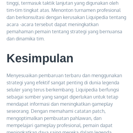
tinggi, termasuk taktik lanjutan yang digunakan oleh
tim-tim tingkat atas. Menonton turnamen profesional
dan berkonsultasi dengan kerusakan Liquipedia tentang
acara -acara tersebut dapat meningkatkan
pemahaman pemain tentang strategi yang bernuansa
dan dinamika tim.
Kesimpulan
Menyesuaikan pembaruan terbaru dan menggunakan
strategi yang efektif sangat penting di dunia legenda
seluler yang terus berkembang. Liquipedia berfungsi
sebagai sumber yang sangat diperlukan untuk tetap
mendapat informasi dan meningkatkan gameplay
seseorang. Dengan memahami catatan patch,
mengoptimalkan pembuatan pahlawan, dan
mempelajari gameplay profesional, pemain dapat
meningkatkan daya saing mereka dalam legenda