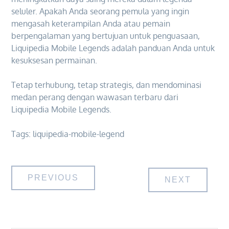
seluler. Apakah Anda seorang pemula yang ingin
mengasah keterampilan Anda atau pemain
berpengalaman yang bertujuan untuk penguasaan,
Liquipedia Mobile Legends adalah panduan Anda untuk
kesuksesan permainan.
Tetap terhubung, tetap strategis, dan mendominasi
medan perang dengan wawasan terbaru dari
Liquipedia Mobile Legends.
Tags:
liquipedia-mobile-legend
Post
PREVIOUS
NEXT
navigation