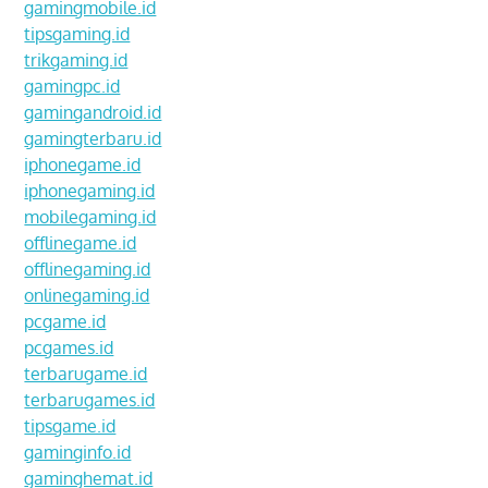
gamingmobile.id
tipsgaming.id
trikgaming.id
gamingpc.id
gamingandroid.id
gamingterbaru.id
iphonegame.id
iphonegaming.id
mobilegaming.id
offlinegame.id
offlinegaming.id
onlinegaming.id
pcgame.id
pcgames.id
terbarugame.id
terbarugames.id
tipsgame.id
gaminginfo.id
gaminghemat.id