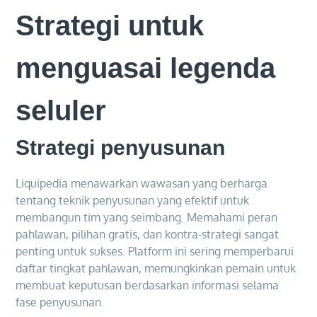
Strategi untuk
menguasai legenda
seluler
Strategi penyusunan
Liquipedia menawarkan wawasan yang berharga
tentang teknik penyusunan yang efektif untuk
membangun tim yang seimbang. Memahami peran
pahlawan, pilihan gratis, dan kontra-strategi sangat
penting untuk sukses. Platform ini sering memperbarui
daftar tingkat pahlawan, memungkinkan pemain untuk
membuat keputusan berdasarkan informasi selama
fase penyusunan.