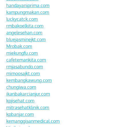
handayaniprima.com
kampungmakan.com
luckycatck.com
rmbakoelkita.com
angelesehan.com
bluejasminejkt.com
Mrobak.com
miekungfu.com
cafetemankita.com
rmjasabundo.com
mimoosajkt.com
kembangkawung.com
chungiwa.com
ikanbakarcianjur.com
kpjisehat.com
mitrasehatklinik.com
kpbanjar.com
kemanggisanmedical.com