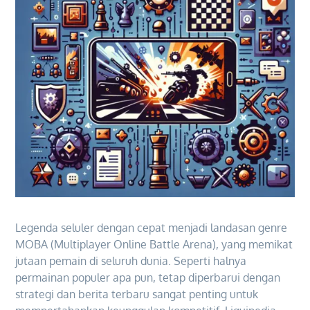
Legenda seluler dengan cepat menjadi landasan genre
MOBA (Multiplayer Online Battle Arena), yang memikat
jutaan pemain di seluruh dunia. Seperti halnya
permainan populer apa pun, tetap diperbarui dengan
strategi dan berita terbaru sangat penting untuk