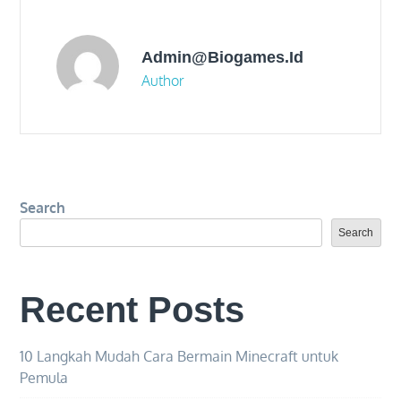
Admin@biogames.id
Author
Search
Search
Recent Posts
10 Langkah Mudah Cara Bermain Minecraft untuk
Pemula