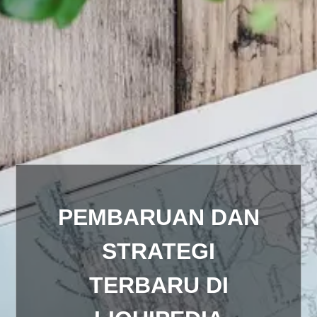
PEMBARUAN DAN
STRATEGI
TERBARU DI