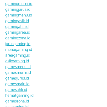
gamingmurni.id
gamingjurus.id
gamingmenu.id
gamingasik.id
gamingahli.id
gamingarea.id
gamingzona.id
jurusgaming.id
menugaming.id
areagaming.id
asikgaming.id
gamesmenu.id
gamesmurni.id
gamesjurus.id
gamesmain.id
gamesahli.id
hematgaming.id
gameszona.id
ahligaming.id