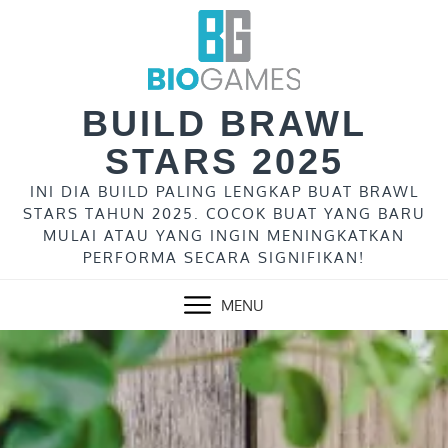
Skip
to
content
BUILD BRAWL
STARS 2025
INI DIA BUILD PALING LENGKAP BUAT BRAWL
STARS TAHUN 2025. COCOK BUAT YANG BARU
MULAI ATAU YANG INGIN MENINGKATKAN
PERFORMA SECARA SIGNIFIKAN!
MENU