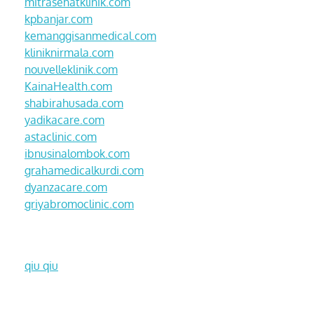
mitrasehatklinik.com
kpbanjar.com
kemanggisanmedical.com
kliniknirmala.com
nouvelleklinik.com
KainaHealth.com
shabirahusada.com
yadikacare.com
astaclinic.com
ibnusinalombok.com
grahamedicalkurdi.com
dyanzacare.com
griyabromoclinic.com
qiu qiu