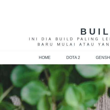
Skip
to
content
BUI
INI DIA BUILD PALING 
BARU MULAI ATAU YAN
HOME
DOTA 2
GENSH