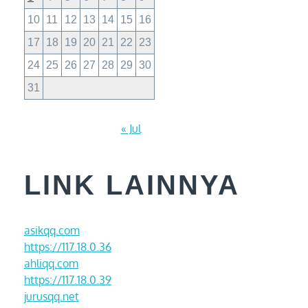
10
11
12
13
14
15
16
17
18
19
20
21
22
23
24
25
26
27
28
29
30
31
« Jul
LINK LAINNYA
asikqq.com
https://117.18.0.36
ahliqq.com
https://117.18.0.39
jurusqq.net