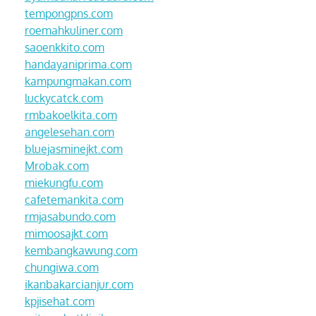
tempongpns.com
roemahkuliner.com
saoenkkito.com
handayaniprima.com
kampungmakan.com
luckycatck.com
rmbakoelkita.com
angelesehan.com
bluejasminejkt.com
Mrobak.com
miekungfu.com
cafetemankita.com
rmjasabundo.com
mimoosajkt.com
kembangkawung.com
chungiwa.com
ikanbakarcianjur.com
kpjisehat.com