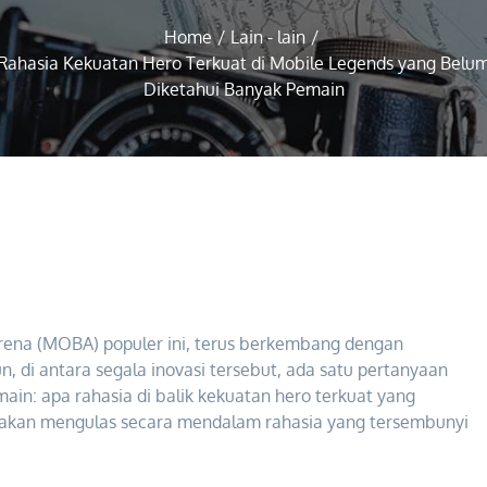
Home
Lain - lain
Rahasia Kekuatan Hero Terkuat di Mobile Legends yang Belu
Diketahui Banyak Pemain
arena (MOBA) populer ini, terus berkembang dengan
, di antara segala inovasi tersebut, ada satu pertanyaan
in: apa rahasia di balik kekuatan hero terkuat yang
ni akan mengulas secara mendalam rahasia yang tersembunyi