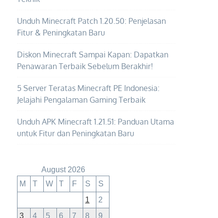
Unduh Minecraft Patch 1.20.50: Penjelasan
Fitur & Peningkatan Baru
Diskon Minecraft Sampai Kapan: Dapatkan
Penawaran Terbaik Sebelum Berakhir!
5 Server Teratas Minecraft PE Indonesia:
Jelajahi Pengalaman Gaming Terbaik
Unduh APK Minecraft 1.21.51: Panduan Utama
untuk Fitur dan Peningkatan Baru
August 2026
M
T
W
T
F
S
S
1
2
3
4
5
6
7
8
9