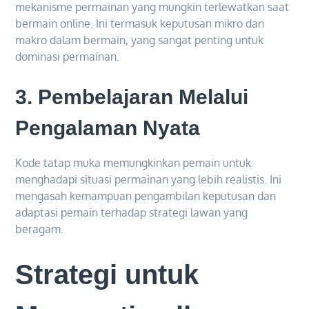
mekanisme permainan yang mungkin terlewatkan saat
bermain online. Ini termasuk keputusan mikro dan
makro dalam bermain, yang sangat penting untuk
dominasi permainan.
3. Pembelajaran Melalui
Pengalaman Nyata
Kode tatap muka memungkinkan pemain untuk
menghadapi situasi permainan yang lebih realistis. Ini
mengasah kemampuan pengambilan keputusan dan
adaptasi pemain terhadap strategi lawan yang
beragam.
Strategi untuk