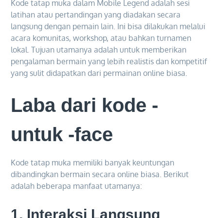
Kode tatap muka dalam Mobile Legend adalah sesi
latihan atau pertandingan yang diadakan secara
langsung dengan pemain lain. Ini bisa dilakukan melalui
acara komunitas, workshop, atau bahkan turnamen
lokal. Tujuan utamanya adalah untuk memberikan
pengalaman bermain yang lebih realistis dan kompetitif
yang sulit didapatkan dari permainan online biasa.
Laba dari kode -
untuk -face
Kode tatap muka memiliki banyak keuntungan
dibandingkan bermain secara online biasa. Berikut
adalah beberapa manfaat utamanya:
1. Interaksi Langsung