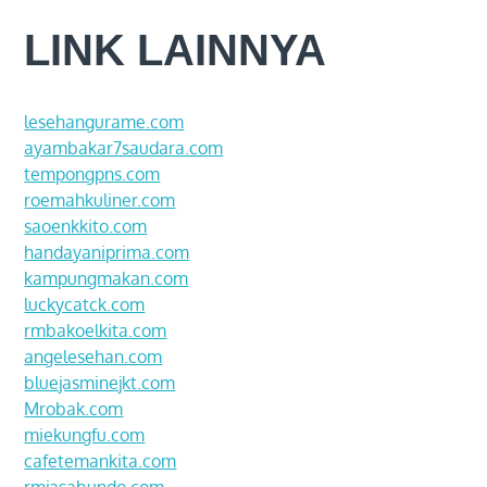
LINK LAINNYA
lesehangurame.com
ayambakar7saudara.com
tempongpns.com
roemahkuliner.com
saoenkkito.com
handayaniprima.com
kampungmakan.com
luckycatck.com
rmbakoelkita.com
angelesehan.com
bluejasminejkt.com
Mrobak.com
miekungfu.com
cafetemankita.com