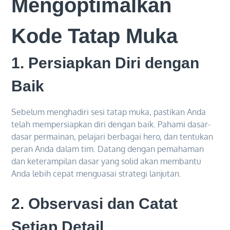
Mengoptimalkan
Kode Tatap Muka
1. Persiapkan Diri dengan
Baik
Sebelum menghadiri sesi tatap muka, pastikan Anda
telah mempersiapkan diri dengan baik. Pahami dasar-
dasar permainan, pelajari berbagai hero, dan tentukan
peran Anda dalam tim. Datang dengan pemahaman
dan keterampilan dasar yang solid akan membantu
Anda lebih cepat menguasai strategi lanjutan.
2. Observasi dan Catat
Setiap Detail