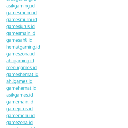
asikgaming.id
gamesmenu.id
gamesmurni.id
gamesjurus.id
gamesmain.id
gamesahli.id
hematgaming.id
gameszona.id
ahligaming.id
menugames.id
gameshemat.id
ahligames.id
gamehemat.id
asikgames.id
gamemain.id
gamejurus.id
gamemenu.id
gamezona.id