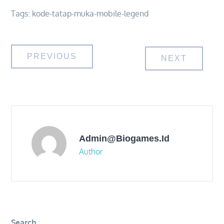
Tags:
kode-tatap-muka-mobile-legend
Post
PREVIOUS
NEXT
navigation
Admin@biogames.id
Author
Search