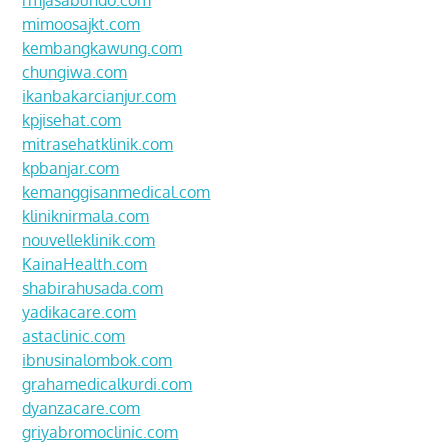
rmjasabundo.com
mimoosajkt.com
kembangkawung.com
chungiwa.com
ikanbakarcianjur.com
kpjisehat.com
mitrasehatklinik.com
kpbanjar.com
kemanggisanmedical.com
kliniknirmala.com
nouvelleklinik.com
KainaHealth.com
shabirahusada.com
yadikacare.com
astaclinic.com
ibnusinalombok.com
grahamedicalkurdi.com
dyanzacare.com
griyabromoclinic.com