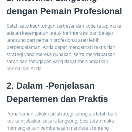
dengan Pemain Profesional
Salah satu keuntungan terbesar dari kode tatap muka
adalah kesempatan untuk berinteraksi dan belajar
langsung dari pemain profesional atau lebih
berpengalaman. Anda dapat mengamati taktik dan
strategi yang mereka gunakan, serta mendapatkan
saran dan tanggapan yang dapat meningkatkan
permainan Anda.
2. Dalam -Penjelasan
Departemen dan Praktis
Pemahaman taktik dan strategi seringkali lebih baik
ketika dijelaskan secara langsung. Sesi tatap muka
memungkinkan pembahasan mendetail tentang