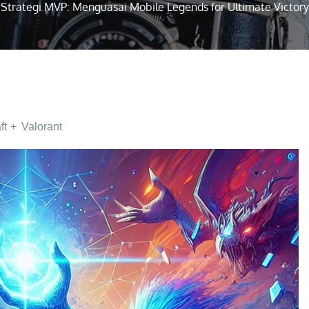
Strategi MVP: Menguasai Mobile Legends for Ultimate Victory
ft
Valorant