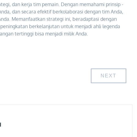
rategi, dan kerja tim pemain. Dengan memahami prinsip -
Anda, dan secara efektif berkolaborasi dengan tim Anda,
da. Memanfaatkan strategi ini, beradaptasi dengan
peningkatan berkelanjutan untuk menjadi ahli legenda
angan tertinggi bisa menjadi milik Anda.
NEXT
d