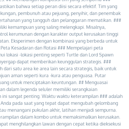
astikan bahwa setiap peran diisi secara efektif. Tim yang
 dukungan, pembunuh atau pejuang, penyihir, dan penembak
n pertahanan yang tangguh dan pelanggaran mematikan. ###
ki kemampuan yang saling melengkapi. Misalnya,
l kerumunan dengan karakter output kerusakan tinggi
atan. Eksperimen dengan kombinasi yang berbeda untuk
# Peta Kesadaran dan Rotasi ### Mempelajari peta
 lokasi -lokasi penting seperti Turtle dan Lord Spawn
menyergap dapat memberikan keunggulan strategis. ###
h dari satu area ke area lain secara strategis, baik untuk
uan aman seperti kura -kura atau penguasa. Putar
eluang untuk menciptakan keuntungan. ## Menguasai
n dalam legenda seluler memiliki serangkaian
 ini sangat penting. Waktu waktu keterampilan ### adalah
 Anda pada saat yang tepat dapat mengubah gelombang
tau menangani pukulan akhir, latihan menjadi sempurna.
eterampilan dalam kombo untuk memaksimalkan kerusakan.
apat menghilangkan lawan dengan cepat ketika dieksekusi