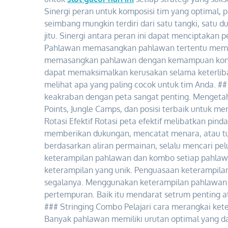
Sinergi peran untuk komposisi tim yang optimal, p
seimbang mungkin terdiri dari satu tangki, satu
jitu. Sinergi antara peran ini dapat menciptaka
Pahlawan memasangkan pahlawan tertentu memili
memasangkan pahlawan dengan kemampuan kontro
dapat memaksimalkan kerusakan selama keterlib
melihat apa yang paling cocok untuk tim Anda. #
keakraban dengan peta sangat penting. Mengetahui
Points, Jungle Camps, dan posisi terbaik untuk 
Rotasi Efektif Rotasi peta efektif melibatkan pinda
memberikan dukungan, mencatat menara, atau tuj
berdasarkan aliran permainan, selalu mencari p
keterampilan pahlawan dan kombo setiap pahlawa
keterampilan yang unik. Penguasaan keterampilan
segalanya. Menggunakan keterampilan pahlawan
pertempuran. Baik itu mendarat setrum penting a
### Stringing Combo Pelajari cara merangkai k
Banyak pahlawan memiliki urutan optimal yang d