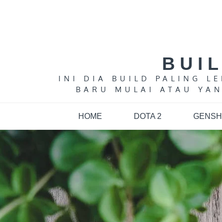
Skip
to
content
BUI
INI DIA BUILD PALING 
BARU MULAI ATAU YAN
HOME
DOTA 2
GENSH