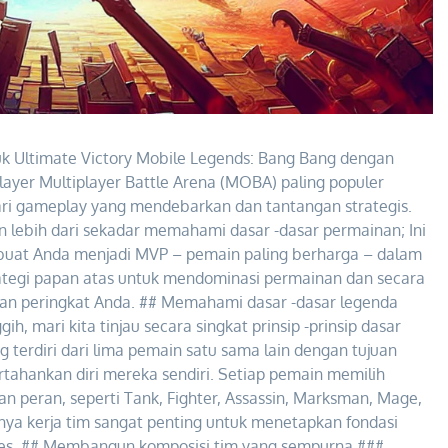
uk Ultimate Victory Mobile Legends: Bang Bang dengan
layer Multiplayer Battle Arena (MOBA) paling populer
ari gameplay yang mendebarkan dan tantangan strategis.
 lebih dari sekadar memahami dasar -dasar permainan; Ini
buat Anda menjadi MVP – pemain paling berharga – dalam
trategi papan atas untuk mendominasi permainan dan secara
an peringkat Anda. ## Memahami dasar -dasar legenda
, mari kita tinjau secara singkat prinsip -prinsip dasar
terdiri dari lima pemain satu sama lain dengan tujuan
hankan diri mereka sendiri. Setiap pemain memilih
eran, seperti Tank, Fighter, Assassin, Marksman, Mage,
ya kerja tim sangat penting untuk menetapkan fondasi
kses. ## Membangun komposisi tim yang sempurna ###