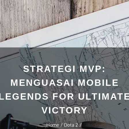
STRATEGI MVP:
MENGUASAI MOBILE
LEGENDS FOR ULTIMAT
VICTORY
Home
Dota 2