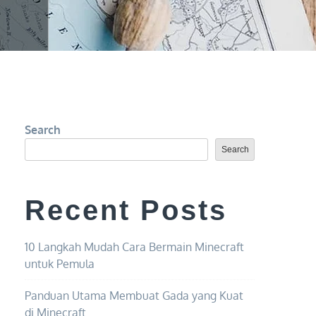
Search
Search
Recent Posts
10 Langkah Mudah Cara Bermain Minecraft
untuk Pemula
Panduan Utama Membuat Gada yang Kuat
di Minecraft