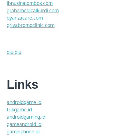
ibnusinalombok.com
grahamedicalkurdi.com
dyanzacare.com
griyabromoclinic.com
qiu qiu
Links
androidgame.id
trikgame.id
androidgaming.id
gameandroid.id
gameiphone.id