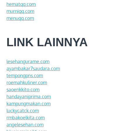
hematqq.com
murniqq.com
menuqq.com
LINK LAINNYA
lesehangurame.com
ayambakar7saudara.com
tempongpns.com
roemahkuliner.com
saoenkkito.com
handayaniprima.com
kampungmakan.com
luckycatck.com
rmbakoelkita.com
angelesehan.com