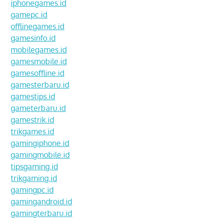
iphonegames.id
gamepc.id
offlinegames.id
gamesinfo.id
mobilegames.id
gamesmobile.id
gamesoffline.id
gamesterbaru.id
gamestips.id
gameterbaru.id
gamestrik.id
trikgames.id
gamingiphone.id
gamingmobile.id
tipsgaming.id
trikgaming.id
gamingpc.id
gamingandroid.id
gamingterbaru.id