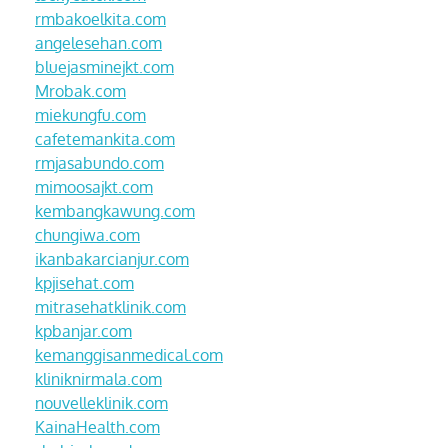
rmbakoelkita.com
angelesehan.com
bluejasminejkt.com
Mrobak.com
miekungfu.com
cafetemankita.com
rmjasabundo.com
mimoosajkt.com
kembangkawung.com
chungiwa.com
ikanbakarcianjur.com
kpjisehat.com
mitrasehatklinik.com
kpbanjar.com
kemanggisanmedical.com
kliniknirmala.com
nouvelleklinik.com
KainaHealth.com