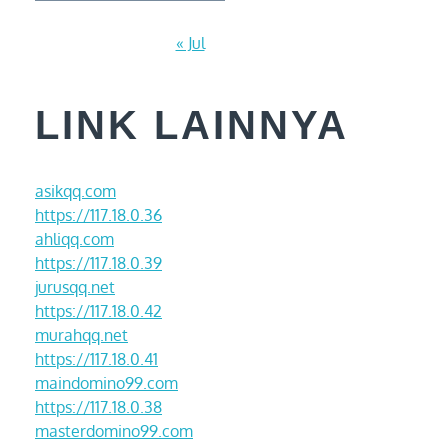
« Jul
LINK LAINNYA
asikqq.com
https://117.18.0.36
ahliqq.com
https://117.18.0.39
jurusqq.net
https://117.18.0.42
murahqq.net
https://117.18.0.41
maindomino99.com
https://117.18.0.38
masterdomino99.com