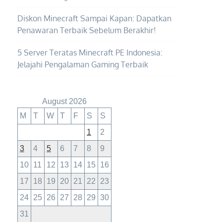
Diskon Minecraft Sampai Kapan: Dapatkan
Penawaran Terbaik Sebelum Berakhir!
5 Server Teratas Minecraft PE Indonesia:
Jelajahi Pengalaman Gaming Terbaik
August 2026
M
T
W
T
F
S
S
1
2
3
4
5
6
7
8
9
10
11
12
13
14
15
16
17
18
19
20
21
22
23
24
25
26
27
28
29
30
31