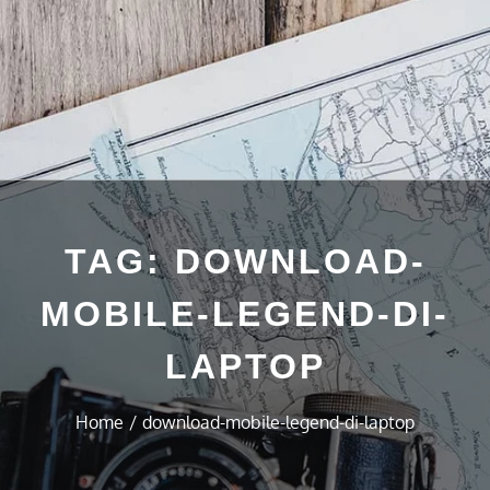
TAG:
DOWNLOAD-
MOBILE-LEGEND-DI-
LAPTOP
Home
download-mobile-legend-di-laptop