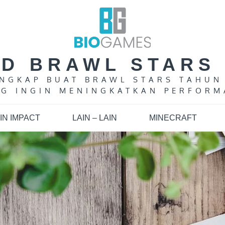
LD BRAWL STARS 
LENGKAP BUAT BRAWL STARS TAHUN
G INGIN MENINGKATKAN PERFORM
IN IMPACT
LAIN – LAIN
MINECRAFT