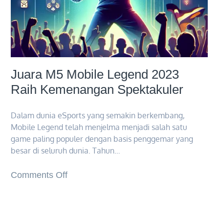
Juara M5 Mobile Legend 2023
Raih Kemenangan Spektakuler
Dalam dunia eSports yang semakin berkembang,
Mobile Legend telah menjelma menjadi salah satu
game paling populer dengan basis penggemar yang
besar di seluruh dunia. Tahun…
on
Comments Off
Juara
M5
Mobile