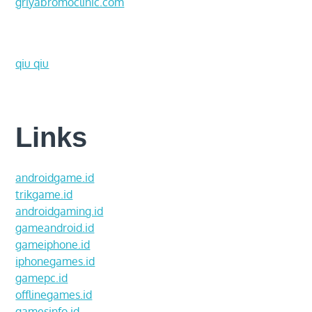
griyabromoclinic.com
qiu qiu
Links
androidgame.id
trikgame.id
androidgaming.id
gameandroid.id
gameiphone.id
iphonegames.id
gamepc.id
offlinegames.id
gamesinfo.id