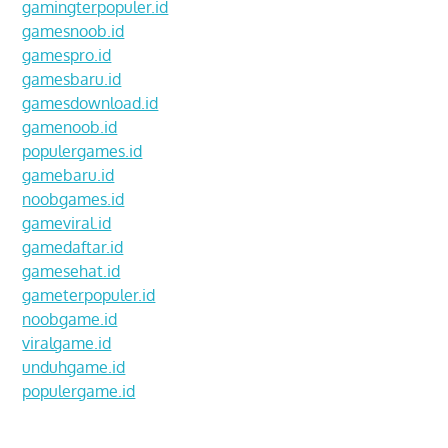
gamingterpopuler.id
gamesnoob.id
gamespro.id
gamesbaru.id
gamesdownload.id
gamenoob.id
populergames.id
gamebaru.id
noobgames.id
gameviral.id
gamedaftar.id
gamesehat.id
gameterpopuler.id
noobgame.id
viralgame.id
unduhgame.id
populergame.id