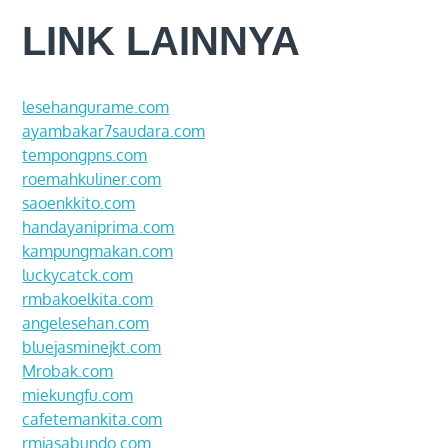
LINK LAINNYA
lesehangurame.com
ayambakar7saudara.com
tempongpns.com
roemahkuliner.com
saoenkkito.com
handayaniprima.com
kampungmakan.com
luckycatck.com
rmbakoelkita.com
angelesehan.com
bluejasminejkt.com
Mrobak.com
miekungfu.com
cafetemankita.com
rmjasabundo.com