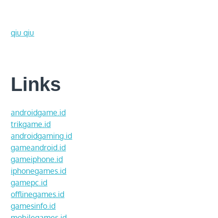
qiu qiu
Links
androidgame.id
trikgame.id
androidgaming.id
gameandroid.id
gameiphone.id
iphonegames.id
gamepc.id
offlinegames.id
gamesinfo.id
mobilegames.id