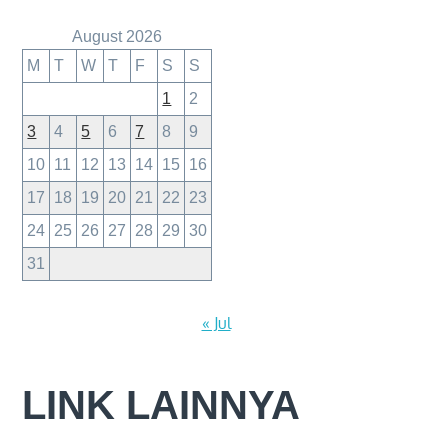
August 2026
M
T
W
T
F
S
S
1
2
3
4
5
6
7
8
9
10
11
12
13
14
15
16
17
18
19
20
21
22
23
24
25
26
27
28
29
30
31
« Jul
LINK LAINNYA