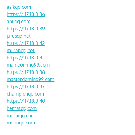
asikqq.com
https://117.18.0.36
ahliqq.com
https://117.18.0.39
jurusqq.net
https://117.18.0.42
murahqq.net
https://117.18.0.41
maindomino99.com
https://117.18.0.38
masterdomino99.com
https://117.18.0.37
championqq.com
https://117.18.0.40
hematqq.com
murniqq.com
menuqq.com