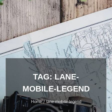
TAG:
LANE-
MOBILE-LEGEND
Home
lane-mobile-legend