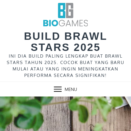
Skip
to
content
BUILD BRAWL
STARS 2025
INI DIA BUILD PALING LENGKAP BUAT BRAWL
STARS TAHUN 2025. COCOK BUAT YANG BARU
MULAI ATAU YANG INGIN MENINGKATKAN
PERFORMA SECARA SIGNIFIKAN!
MENU