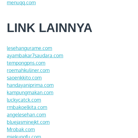
menuqq.com
LINK LAINNYA
lesehangurame.com
ayambakar7saudara.com
tempongpns.com
roemahkuliner.com
saoenkkito.com
handayaniprima.com
kampungmakan.com
luckycatck.com
rmbakoelkita.com
angelesehan.com
bluejasminejkt.com
Mrobak.com
miekungfu.com