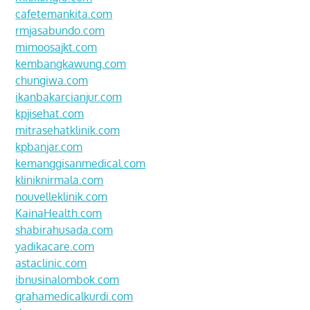
cafetemankita.com
rmjasabundo.com
mimoosajkt.com
kembangkawung.com
chungiwa.com
ikanbakarcianjur.com
kpjisehat.com
mitrasehatklinik.com
kpbanjar.com
kemanggisanmedical.com
kliniknirmala.com
nouvelleklinik.com
KainaHealth.com
shabirahusada.com
yadikacare.com
astaclinic.com
ibnusinalombok.com
grahamedicalkurdi.com