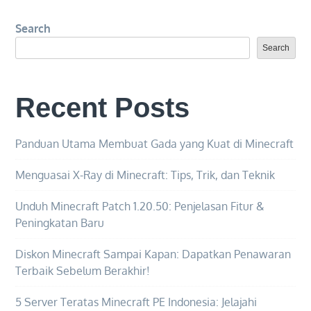
Membuat
Search
Logo
Minecraft
Search
Keren
untuk
Recent Posts
Channel
Gaming
Anda
Panduan Utama Membuat Gada yang Kuat di Minecraft
Menguasai X-Ray di Minecraft: Tips, Trik, dan Teknik
Unduh Minecraft Patch 1.20.50: Penjelasan Fitur &
Peningkatan Baru
Diskon Minecraft Sampai Kapan: Dapatkan Penawaran
Terbaik Sebelum Berakhir!
5 Server Teratas Minecraft PE Indonesia: Jelajahi