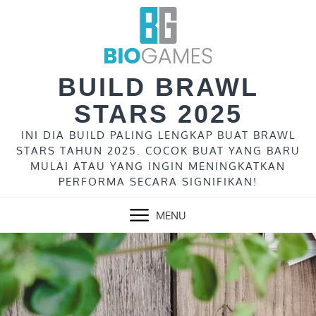
Skip
to
content
BUILD BRAWL
STARS 2025
INI DIA BUILD PALING LENGKAP BUAT BRAWL
STARS TAHUN 2025. COCOK BUAT YANG BARU
MULAI ATAU YANG INGIN MENINGKATKAN
PERFORMA SECARA SIGNIFIKAN!
MENU