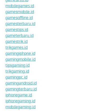
mobilegames.id
gamesmobile.id
gamesoffline.id
gamesterbaru.id
gamestips.id
gameterbaru.id
gamestrik.id
trikgames.id
gamingiphone.id
gamingmobile.id
tipsgaming.id
trikgaming.id
gamingpc.id
gamingandroid.id
gamingterbaru.id
iphonegame.id
iphonegaming.id
mobilegaming.id