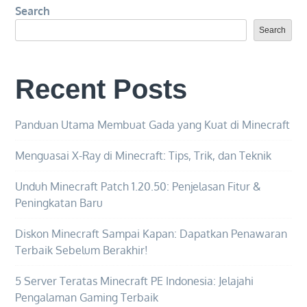
Search
Legenda
Mobile
Search
PNG
dalam
Recent Posts
Grafik
Gaming
Panduan Utama Membuat Gada yang Kuat di Minecraft
Menguasai X-Ray di Minecraft: Tips, Trik, dan Teknik
Unduh Minecraft Patch 1.20.50: Penjelasan Fitur &
Peningkatan Baru
Diskon Minecraft Sampai Kapan: Dapatkan Penawaran
Terbaik Sebelum Berakhir!
5 Server Teratas Minecraft PE Indonesia: Jelajahi
Pengalaman Gaming Terbaik