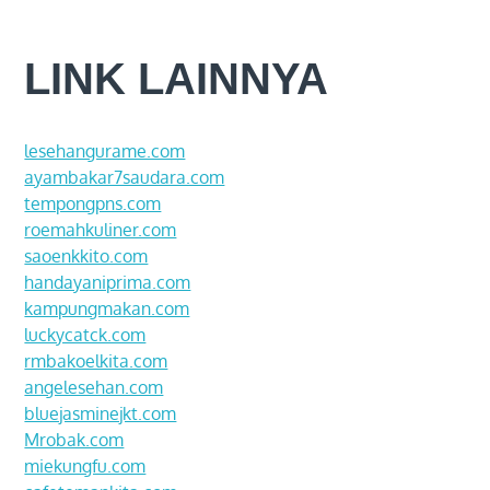
LINK LAINNYA
lesehangurame.com
ayambakar7saudara.com
tempongpns.com
roemahkuliner.com
saoenkkito.com
handayaniprima.com
kampungmakan.com
luckycatck.com
rmbakoelkita.com
angelesehan.com
bluejasminejkt.com
Mrobak.com
miekungfu.com