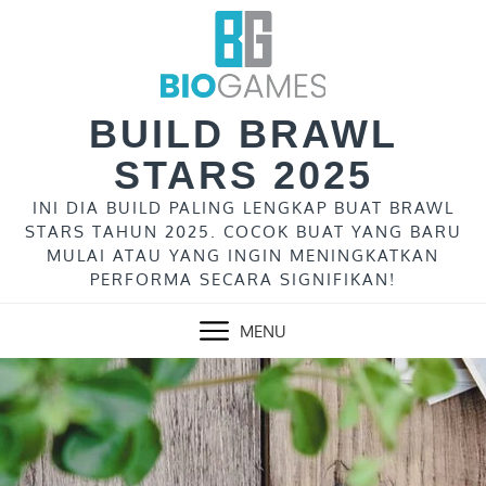
Skip
to
content
BUILD BRAWL
STARS 2025
INI DIA BUILD PALING LENGKAP BUAT BRAWL
STARS TAHUN 2025. COCOK BUAT YANG BARU
MULAI ATAU YANG INGIN MENINGKATKAN
PERFORMA SECARA SIGNIFIKAN!
MENU