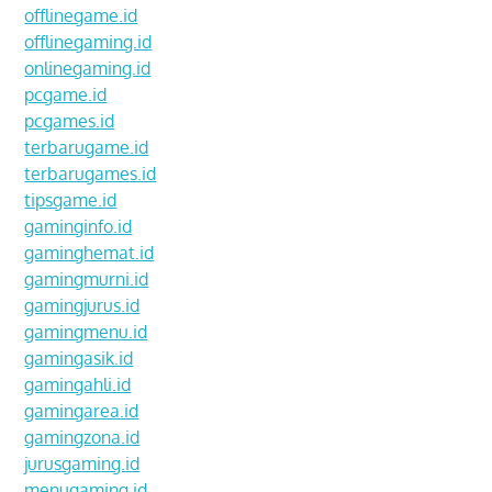
offlinegame.id
offlinegaming.id
onlinegaming.id
pcgame.id
pcgames.id
terbarugame.id
terbarugames.id
tipsgame.id
gaminginfo.id
gaminghemat.id
gamingmurni.id
gamingjurus.id
gamingmenu.id
gamingasik.id
gamingahli.id
gamingarea.id
gamingzona.id
jurusgaming.id
menugaming.id