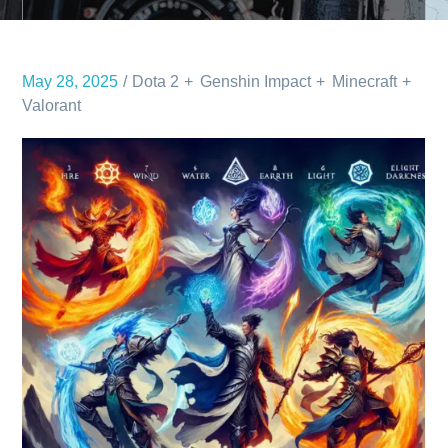
May 28, 2025
Dota 2
Genshin Impact
Minecraft
Valorant