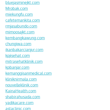
bluejasminejkt.com
Mrobak.com
miekungfu.com
cafetemankita.com
rmjasabundo.com
mimoosajkt.com
kembangkawung.com
chungiwa.com
ikanbakarcianjur.com
kpjisehat.com
mitrasehatklinik.com
kpbanjar.com
kemanggisanmedical.com
kliniknirmala.com
nouvelleklinik.com
KainaHealth.com
shabirahusada.com
yadikacare.com
astaclinic.com