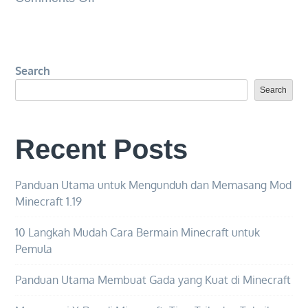
Cara
Menghubungkan
Akun
Search
Microsoft
Anda
Search
ke
Minecraft
Recent Posts
untuk
Pengalaman
Bermain
Panduan Utama untuk Mengunduh dan Memasang Mod
Minecraft 1.19
Game
yang
10 Langkah Mudah Cara Bermain Minecraft untuk
Mulus
Pemula
Panduan Utama Membuat Gada yang Kuat di Minecraft