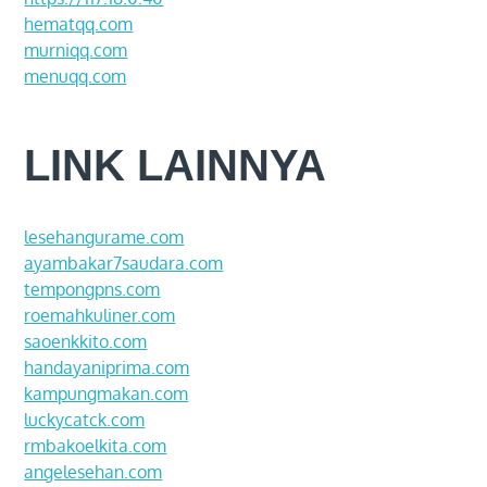
hematqq.com
murniqq.com
menuqq.com
LINK LAINNYA
lesehangurame.com
ayambakar7saudara.com
tempongpns.com
roemahkuliner.com
saoenkkito.com
handayaniprima.com
kampungmakan.com
luckycatck.com
rmbakoelkita.com
angelesehan.com