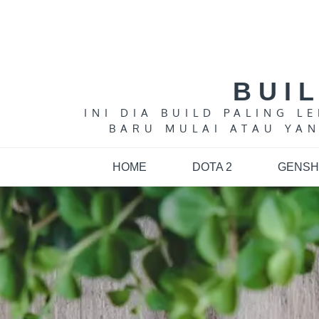
Skip
to
content
BUI
INI DIA BUILD PALING 
BARU MULAI ATAU YAN
HOME
DOTA 2
GENSH