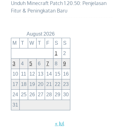
Unduh Minecraft Patch 1.20.50: Penjelasan
Fitur & Peningkatan Baru
August 2026
M
T
W
T
F
S
S
1
2
3
4
5
6
7
8
9
10
11
12
13
14
15
16
17
18
19
20
21
22
23
24
25
26
27
28
29
30
31
« Jul