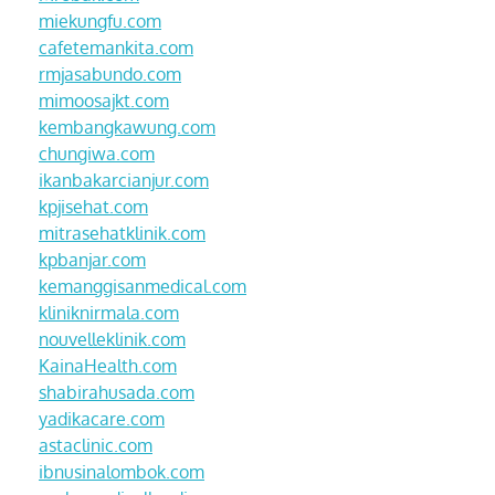
miekungfu.com
cafetemankita.com
rmjasabundo.com
mimoosajkt.com
kembangkawung.com
chungiwa.com
ikanbakarcianjur.com
kpjisehat.com
mitrasehatklinik.com
kpbanjar.com
kemanggisanmedical.com
kliniknirmala.com
nouvelleklinik.com
KainaHealth.com
shabirahusada.com
yadikacare.com
astaclinic.com
ibnusinalombok.com