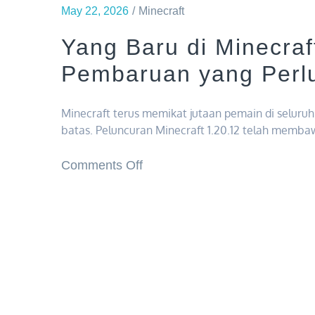
May 22, 2026
Minecraft
Yang Baru di Minecraft
Pembaruan yang Perl
Minecraft terus memikat jutaan pemain di seluruh
batas. Peluncuran Minecraft 1.20.12 telah memb
on
Comments Off
Yang
Baru
di
Minecraft
1.20.12:
Fitur
dan