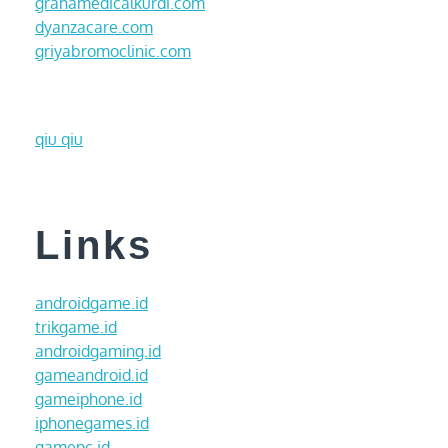
grahamedicalkurdi.com
dyanzacare.com
griyabromoclinic.com
qiu qiu
Links
androidgame.id
trikgame.id
androidgaming.id
gameandroid.id
gameiphone.id
iphonegames.id
gamepc.id