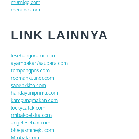
murniqq.com
menuqq.com
LINK LAINNYA
lesehangurame.com
ayambakar7saudara.com
tempongpns.com
roemahkuliner.com
saoenkkito.com
handayaniprima.com
kampungmakan.com
luckycatck.com
rmbakoelkita.com
angelesehan.com
bluejasminejkt.com
Mrobak.com