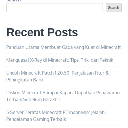
Misteri
di
Search
Negeri
Jauh
Recent Posts
Minecraft:
Perjalanan
Melampaui
Panduan Utama Membuat Gada yang Kuat di Minecraft
Tepian
Menguasai X-Ray di Minecraft: Tips, Trik, dan Teknik
Unduh Minecraft Patch 1.20.50: Penjelasan Fitur &
Peningkatan Baru
Diskon Minecraft Sampai Kapan: Dapatkan Penawaran
Terbaik Sebelum Berakhir!
5 Server Teratas Minecraft PE Indonesia: Jelajahi
Pengalaman Gaming Terbaik