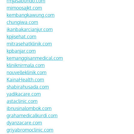
rmjasabundo.com
mimoosajkt.com
kembangkawung.com
chungiwa.com
ikanbakarcianjur.com
kpjisehat.com
mitrasehatklinik.com
kpbanjar.com
kemanggisanmedical.com
kliniknirmala.com
nouvelleklinik.com
KainaHealth.com
shabirahusada.com
yadikacare.com
astaclinic.com
ibnusinalombok.com
grahamedicalkurdi.com
dyanzacare.com
griyabromoclinic.com