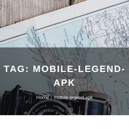
TAG:
MOBILE-LEGEND-
APK
Home
mobile-legend-apk