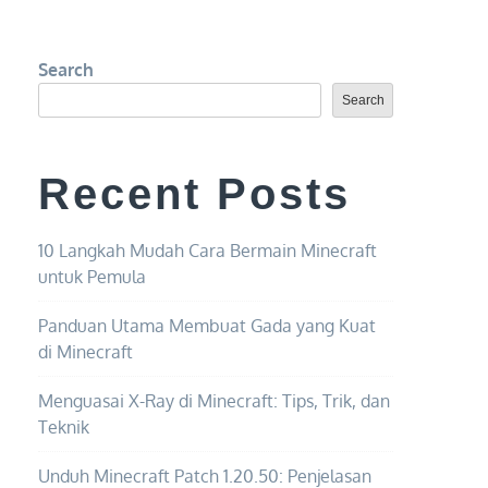
Search
Search
Recent Posts
10 Langkah Mudah Cara Bermain Minecraft
untuk Pemula
Panduan Utama Membuat Gada yang Kuat
di Minecraft
Menguasai X-Ray di Minecraft: Tips, Trik, dan
Teknik
Unduh Minecraft Patch 1.20.50: Penjelasan