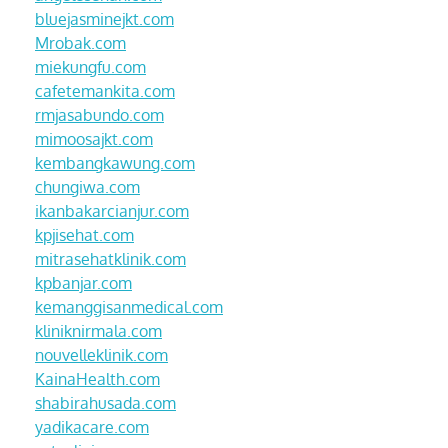
bluejasminejkt.com
Mrobak.com
miekungfu.com
cafetemankita.com
rmjasabundo.com
mimoosajkt.com
kembangkawung.com
chungiwa.com
ikanbakarcianjur.com
kpjisehat.com
mitrasehatklinik.com
kpbanjar.com
kemanggisanmedical.com
kliniknirmala.com
nouvelleklinik.com
KainaHealth.com
shabirahusada.com
yadikacare.com