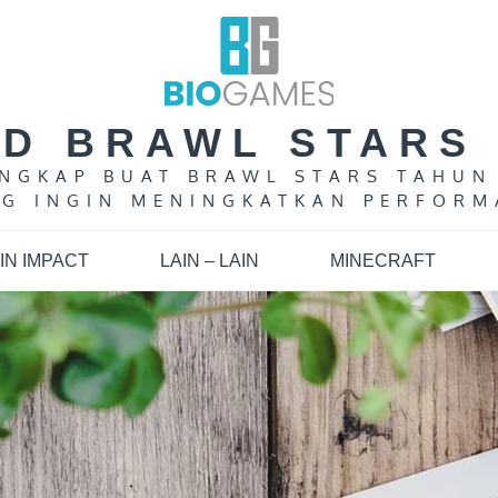
LD BRAWL STARS 
LENGKAP BUAT BRAWL STARS TAHUN
G INGIN MENINGKATKAN PERFORM
IN IMPACT
LAIN – LAIN
MINECRAFT