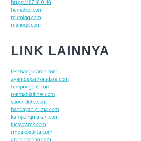
https://117.18.0.40
hematqq.com
murniqq.com
menuqq.com
LINK LAINNYA
lesehangurame.com
ayambakar7saudara.com
tempongpns.com
roemahkuliner.com
saoenkkito.com
handayaniprima.com
kampungmakan.com
luckycatck.com
rmbakoelkita.com
angelesehan.com