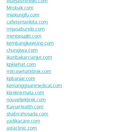
bluejasminejkt.com
Mrobak.com
miekungfu.com
cafetemankita.com
rmjasabundo.com
mimoosajkt.com
kembangkawung.com
chungiwa.com
ikanbakarcianjur.com
kpjisehat.com
mitrasehatklinik.com
kpbanjar.com
kemanggisanmedical.com
kliniknirmala.com
nouvelleklinik.com
KainaHealth.com
shabirahusada.com
yadikacare.com
astaclinic.com