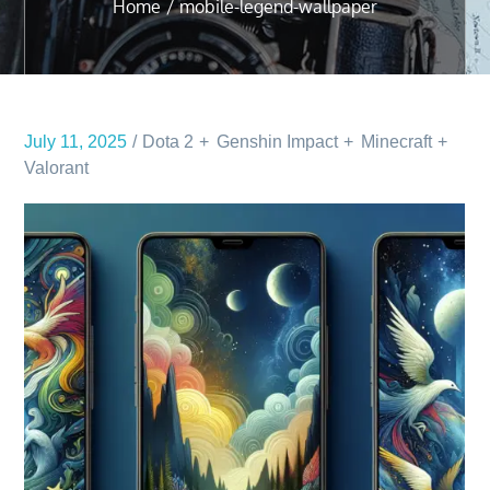
Home
mobile-legend-wallpaper
July 11, 2025
Dota 2
Genshin Impact
Minecraft
Valorant