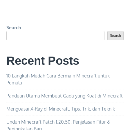
Ide
Wallpaper
Mobile
Search
Legends
yang
Search
menakjubkan
untuk
Recent Posts
menyesuaikan
perangkat
Anda
10 Langkah Mudah Cara Bermain Minecraft untuk
Pemula
Panduan Utama Membuat Gada yang Kuat di Minecraft
Menguasai X-Ray di Minecraft: Tips, Trik, dan Teknik
Unduh Minecraft Patch 1.20.50: Penjelasan Fitur &
Peningkatan Baru