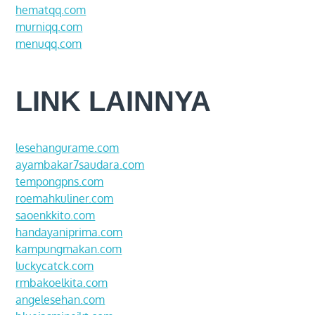
hematqq.com
murniqq.com
menuqq.com
LINK LAINNYA
lesehangurame.com
ayambakar7saudara.com
tempongpns.com
roemahkuliner.com
saoenkkito.com
handayaniprima.com
kampungmakan.com
luckycatck.com
rmbakoelkita.com
angelesehan.com