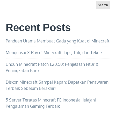
Strategi
Search
dan
Sorotan
Recent Posts
Panduan Utama Membuat Gada yang Kuat di Minecraft
Menguasai X-Ray di Minecraft: Tips, Trik, dan Teknik
Unduh Minecraft Patch 1.20.50: Penjelasan Fitur &
Peningkatan Baru
Diskon Minecraft Sampai Kapan: Dapatkan Penawaran
Terbaik Sebelum Berakhir!
5 Server Teratas Minecraft PE Indonesia: Jelajahi
Pengalaman Gaming Terbaik