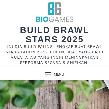
Skip
to
content
BUILD BRAWL
STARS 2025
INI DIA BUILD PALING LENGKAP BUAT BRAWL
STARS TAHUN 2025. COCOK BUAT YANG BARU
MULAI ATAU YANG INGIN MENINGKATKAN
PERFORMA SECARA SIGNIFIKAN!
MENU