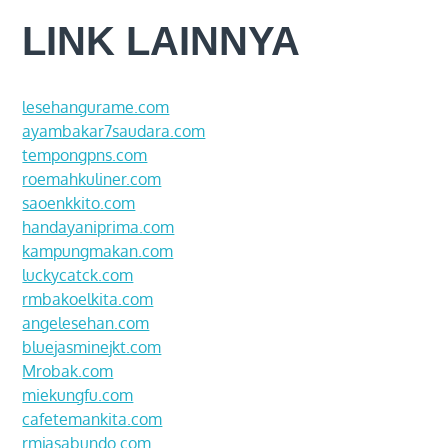
LINK LAINNYA
lesehangurame.com
ayambakar7saudara.com
tempongpns.com
roemahkuliner.com
saoenkkito.com
handayaniprima.com
kampungmakan.com
luckycatck.com
rmbakoelkita.com
angelesehan.com
bluejasminejkt.com
Mrobak.com
miekungfu.com
cafetemankita.com
rmjasabundo.com