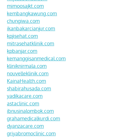
mimoosajkt.com
kembangkawung.com
chungiwa.com
ikanbakarcianjur.com
kpjisehat.com
mitrasehatklinik.com
kpbanjar.com
kemanggisanmedical.com
kliniknirmala.com
nouvelleklinik.com
KainaHealth.com
shabirahusada.com
yadikacare.com
astaclinic.com
ibnusinalombok.com
grahamedicalkurdi.com
dyanzacare.com
griyabromoclinic.com