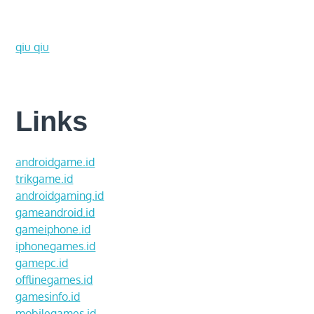
qiu qiu
Links
androidgame.id
trikgame.id
androidgaming.id
gameandroid.id
gameiphone.id
iphonegames.id
gamepc.id
offlinegames.id
gamesinfo.id
mobilegames.id