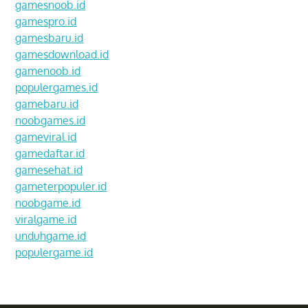
gamesnoob.id
gamespro.id
gamesbaru.id
gamesdownload.id
gamenoob.id
populergames.id
gamebaru.id
noobgames.id
gameviral.id
gamedaftar.id
gamesehat.id
gameterpopuler.id
noobgame.id
viralgame.id
unduhgame.id
populergame.id