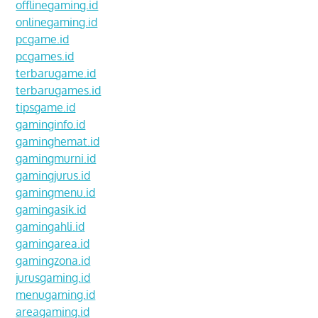
offlinegaming.id
onlinegaming.id
pcgame.id
pcgames.id
terbarugame.id
terbarugames.id
tipsgame.id
gaminginfo.id
gaminghemat.id
gamingmurni.id
gamingjurus.id
gamingmenu.id
gamingasik.id
gamingahli.id
gamingarea.id
gamingzona.id
jurusgaming.id
menugaming.id
areagaming.id