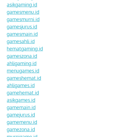
asikgaming.id
gamesmenu.id
gamesmurni.id
gamesjurus.id
gamesmain.id
gamesahli.id
hematgaming.id
gameszona.id
ahligaming.id
menugames.id
gameshemat.id
ahligames.id
gamehemat.id
asikgames.id
gamemain.id
gamejurus.id
gamemenu.id
gamezona.id
murnigame.id