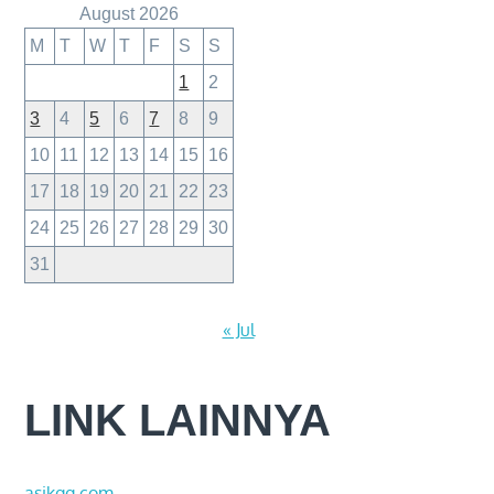
August 2026
M
T
W
T
F
S
S
1
2
3
4
5
6
7
8
9
10
11
12
13
14
15
16
17
18
19
20
21
22
23
24
25
26
27
28
29
30
31
« Jul
LINK LAINNYA
asikqq.com