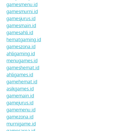
gamesmenu.id
gamesmurni.id
gamesjurus.id
gamesmain.id
gamesahli.id
hematgaming.id
gameszona.id
ahligaming.id
menugames.id
gameshemat.id
ahligames.id
gamehemat.id
asikgames.id
gamemain.id
gamejurus.id
gamemenu.id
gamezona.id
murnigame.id
gamesarea.id