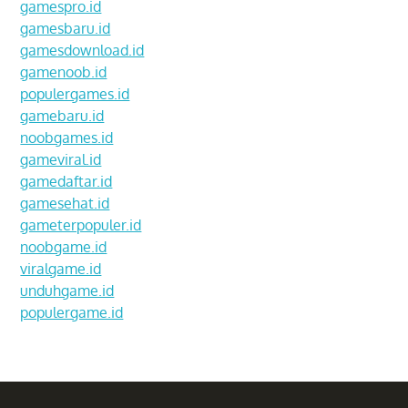
gamespro.id
gamesbaru.id
gamesdownload.id
gamenoob.id
populergames.id
gamebaru.id
noobgames.id
gameviral.id
gamedaftar.id
gamesehat.id
gameterpopuler.id
noobgame.id
viralgame.id
unduhgame.id
populergame.id