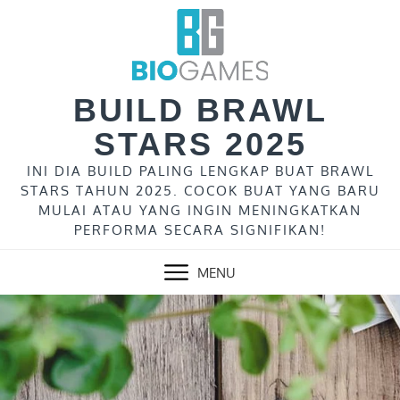
Skip
to
content
BUILD BRAWL
STARS 2025
INI DIA BUILD PALING LENGKAP BUAT BRAWL
STARS TAHUN 2025. COCOK BUAT YANG BARU
MULAI ATAU YANG INGIN MENINGKATKAN
PERFORMA SECARA SIGNIFIKAN!
MENU