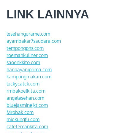
LINK LAINNYA
lesehangurame.com
ayambakar7saudara.com
tempongpns.com
roemahkuliner.com
saoenkkito.com
handayaniprima.com
kampungmakan.com
luckycatck.com
rmbakoelkita.com
angelesehan.com
bluejasminejkt.com
Mrobak.com
miekungfu.com
cafetemankita.com