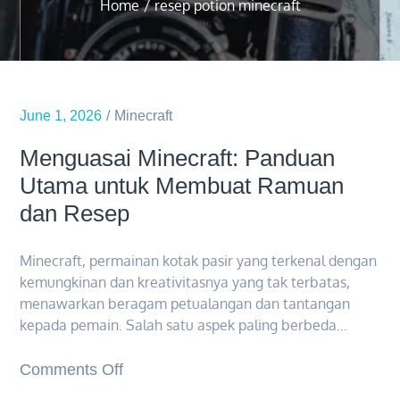
Home
resep potion minecraft
June 1, 2026
Minecraft
Menguasai Minecraft: Panduan
Utama untuk Membuat Ramuan
dan Resep
Minecraft, permainan kotak pasir yang terkenal dengan
kemungkinan dan kreativitasnya yang tak terbatas,
menawarkan beragam petualangan dan tantangan
kepada pemain. Salah satu aspek paling berbeda…
on
Comments Off
Menguasai