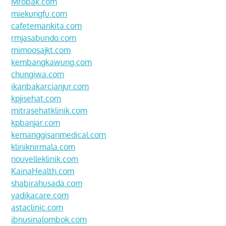
Mrobak.com
miekungfu.com
cafetemankita.com
rmjasabundo.com
mimoosajkt.com
kembangkawung.com
chungiwa.com
ikanbakarcianjur.com
kpjisehat.com
mitrasehatklinik.com
kpbanjar.com
kemanggisanmedical.com
kliniknirmala.com
nouvelleklinik.com
KainaHealth.com
shabirahusada.com
yadikacare.com
astaclinic.com
ibnusinalombok.com