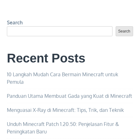
Minecraft:
Panduan
Search
Utama
untuk
Search
Membuat
Ramuan
Recent Posts
dan
Resep
10 Langkah Mudah Cara Bermain Minecraft untuk
Pemula
Panduan Utama Membuat Gada yang Kuat di Minecraft
Menguasai X-Ray di Minecraft: Tips, Trik, dan Teknik
Unduh Minecraft Patch 1.20.50: Penjelasan Fitur &
Peningkatan Baru