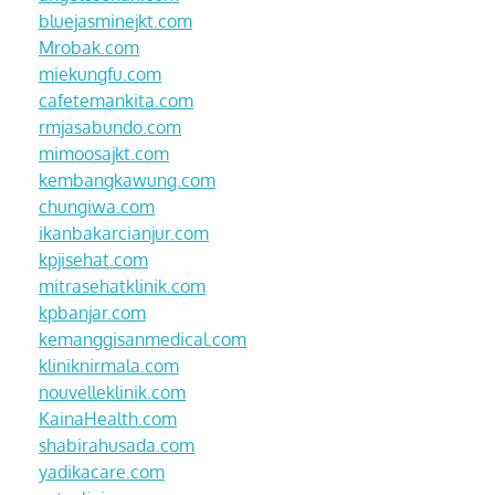
bluejasminejkt.com
Mrobak.com
miekungfu.com
cafetemankita.com
rmjasabundo.com
mimoosajkt.com
kembangkawung.com
chungiwa.com
ikanbakarcianjur.com
kpjisehat.com
mitrasehatklinik.com
kpbanjar.com
kemanggisanmedical.com
kliniknirmala.com
nouvelleklinik.com
KainaHealth.com
shabirahusada.com
yadikacare.com