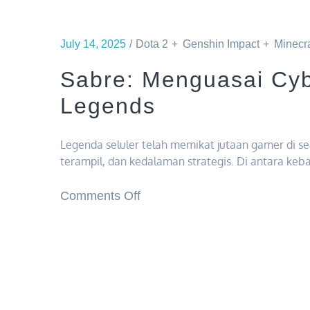
July 14, 2025
Dota 2
Genshin Impact
Minecra
Sabre: Menguasai Cyb
Legends
Legenda seluler telah memikat jutaan gamer di s
terampil, dan kedalaman strategis. Di antara k
on
Comments Off
Sabre:
Menguasai
Cyborg
Assassin
di
Mobile