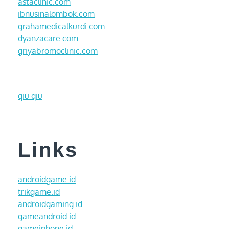
astaclinic.com
ibnusinalombok.com
grahamedicalkurdi.com
dyanzacare.com
griyabromoclinic.com
qiu qiu
Links
androidgame.id
trikgame.id
androidgaming.id
gameandroid.id
gameiphone.id