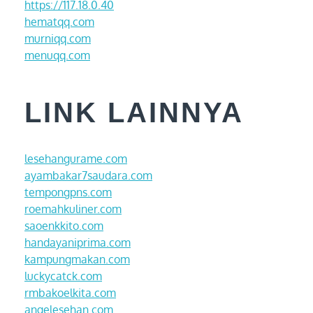
https://117.18.0.40
hematqq.com
murniqq.com
menuqq.com
LINK LAINNYA
lesehangurame.com
ayambakar7saudara.com
tempongpns.com
roemahkuliner.com
saoenkkito.com
handayaniprima.com
kampungmakan.com
luckycatck.com
rmbakoelkita.com
angelesehan.com