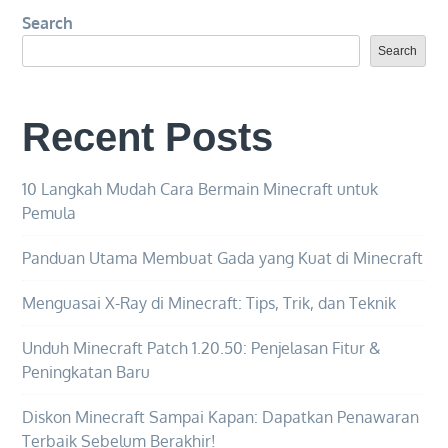
Search
Balik
Skrip
Search
Legends
Mobile:
Recent Posts
Apa
yang
Perlu
10 Langkah Mudah Cara Bermain Minecraft untuk
Pemula
Diketahui
Gamer
Panduan Utama Membuat Gada yang Kuat di Minecraft
Menguasai X-Ray di Minecraft: Tips, Trik, dan Teknik
Unduh Minecraft Patch 1.20.50: Penjelasan Fitur &
Peningkatan Baru
Diskon Minecraft Sampai Kapan: Dapatkan Penawaran
Terbaik Sebelum Berakhir!