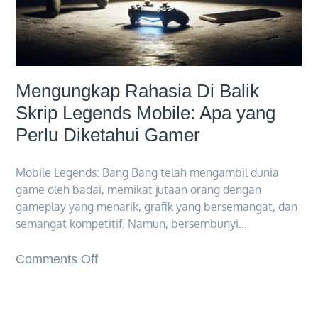
Mengungkap Rahasia Di Balik
Skrip Legends Mobile: Apa yang
Perlu Diketahui Gamer
Mobile Legends: Bang Bang telah mengambil dunia
game oleh badai, memikat jutaan orang dengan
gameplay yang menarik, grafik yang bersemangat, dan
semangat kompetitif. Namun, bersembunyi…
on
Comments Off
Mengungkap
Rahasia
Di