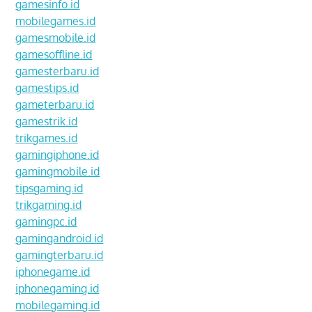
gamesinfo.id
mobilegames.id
gamesmobile.id
gamesoffline.id
gamesterbaru.id
gamestips.id
gameterbaru.id
gamestrik.id
trikgames.id
gamingiphone.id
gamingmobile.id
tipsgaming.id
trikgaming.id
gamingpc.id
gamingandroid.id
gamingterbaru.id
iphonegame.id
iphonegaming.id
mobilegaming.id