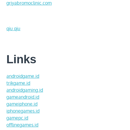
griyabromoclinic.com
qiu qiu
Links
androidgame.id
trikgame.id
androidgaming.id
gameandroid.id
gameiphone.id
iphonegames.id
gamepc.id
offlinegames.id