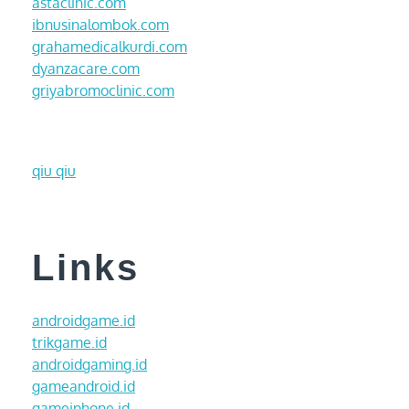
astaclinic.com
ibnusinalombok.com
grahamedicalkurdi.com
dyanzacare.com
griyabromoclinic.com
qiu qiu
Links
androidgame.id
trikgame.id
androidgaming.id
gameandroid.id
gameiphone.id