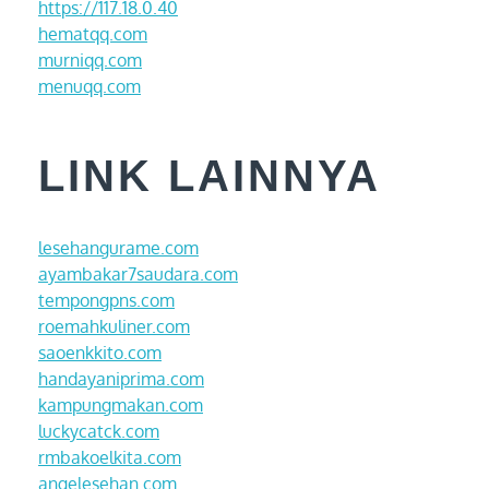
https://117.18.0.40
hematqq.com
murniqq.com
menuqq.com
LINK LAINNYA
lesehangurame.com
ayambakar7saudara.com
tempongpns.com
roemahkuliner.com
saoenkkito.com
handayaniprima.com
kampungmakan.com
luckycatck.com
rmbakoelkita.com
angelesehan.com