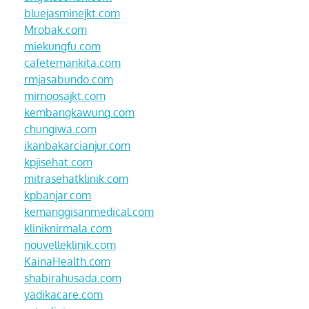
bluejasminejkt.com
Mrobak.com
miekungfu.com
cafetemankita.com
rmjasabundo.com
mimoosajkt.com
kembangkawung.com
chungiwa.com
ikanbakarcianjur.com
kpjisehat.com
mitrasehatklinik.com
kpbanjar.com
kemanggisanmedical.com
kliniknirmala.com
nouvelleklinik.com
KainaHealth.com
shabirahusada.com
yadikacare.com