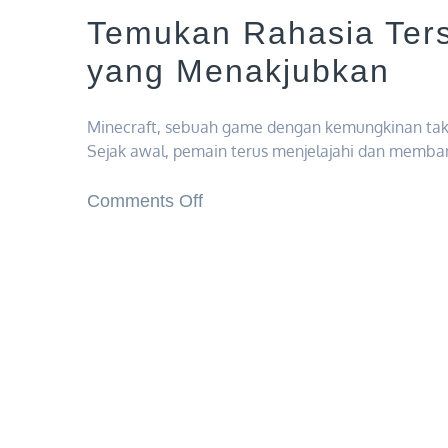
Temukan Rahasia Ters
yang Menakjubkan
Minecraft, sebuah game dengan kemungkinan tak t
Sejak awal, pemain terus menjelajahi dan memban
on
Comments Off
Temukan
Rahasia
Tersembunyi
Dunia
Minecraft
yang
Menakjubkan