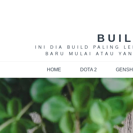
Skip
to
content
BUI
INI DIA BUILD PALING 
BARU MULAI ATAU YAN
HOME
DOTA 2
GENSH