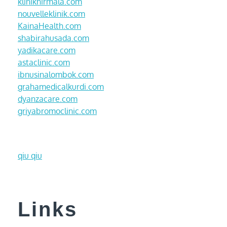
kliniknirmala.com
nouvelleklinik.com
KainaHealth.com
shabirahusada.com
yadikacare.com
astaclinic.com
ibnusinalombok.com
grahamedicalkurdi.com
dyanzacare.com
griyabromoclinic.com
qiu qiu
Links