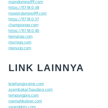
maindomino99.com
https://117.18.0.38
masterdomino99.com
https://117.18.0.37
championqq.com
https://117.18.0.40
hematqq.com
murniqq.com
menuqq.com
LINK LAINNYA
lesehangurame.com
ayambakar7saudara.com
tempongpns.com
roemahkuliner.com
saoenkkito.com