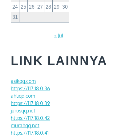
24
25
26
27
28
29
30
31
« Jul
LINK LAINNYA
asikqq.com
https://117.18.0.36
ahliqq.com
https://117.18.0.39
jurusqq.net
https://117.18.0.42
murahqq.net
https://117.18.0.41