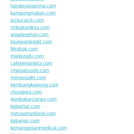
handayaniprima.com
kampungmakan.com
luckycatck.com
rmbakoelkita.com
angelesehan.com
bluejasminejkt.com
Mrobak.com
miekungfu.com
cafetemankita.com
rmjasabundo.com
mimoosajkt.com
kembangkawung.com
chungiwa.com
ikanbakarcianjur.com
kpjisehat.com
mitrasehatklinik.com
kpbanjar.com
kemanggisanmedical.com