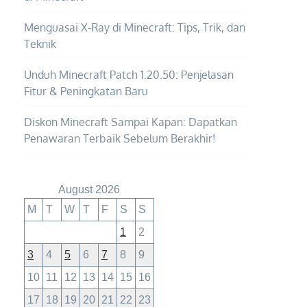
Menguasai X-Ray di Minecraft: Tips, Trik, dan
Teknik
Unduh Minecraft Patch 1.20.50: Penjelasan
Fitur & Peningkatan Baru
Diskon Minecraft Sampai Kapan: Dapatkan
Penawaran Terbaik Sebelum Berakhir!
August 2026
M
T
W
T
F
S
S
1
2
3
4
5
6
7
8
9
10
11
12
13
14
15
16
17
18
19
20
21
22
23