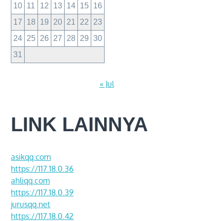
10
11
12
13
14
15
16
17
18
19
20
21
22
23
24
25
26
27
28
29
30
31
« Jul
LINK LAINNYA
asikqq.com
https://117.18.0.36
ahliqq.com
https://117.18.0.39
jurusqq.net
https://117.18.0.42