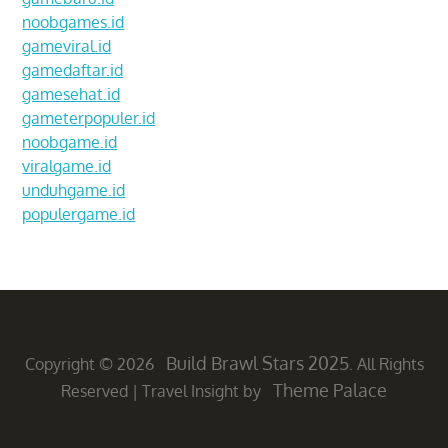
noobgames.id
gameviral.id
gamedaftar.id
gamesehat.id
gameterpopuler.id
noobgame.id
viralgame.id
unduhgame.id
populergame.id
Build Brawl Stars 2025
Copyright © 2026
. All Rights
Theme Palace
Reserved
|
Travel Insight by