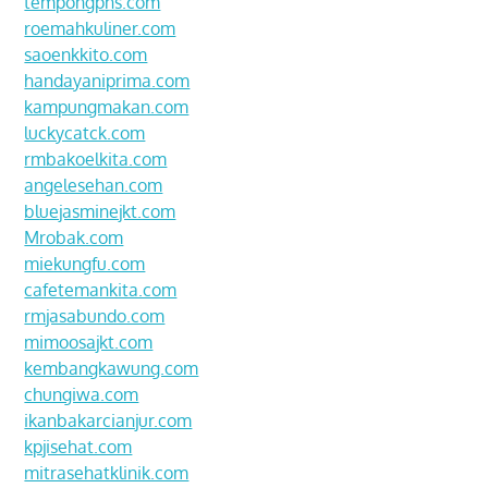
tempongpns.com
roemahkuliner.com
saoenkkito.com
handayaniprima.com
kampungmakan.com
luckycatck.com
rmbakoelkita.com
angelesehan.com
bluejasminejkt.com
Mrobak.com
miekungfu.com
cafetemankita.com
rmjasabundo.com
mimoosajkt.com
kembangkawung.com
chungiwa.com
ikanbakarcianjur.com
kpjisehat.com
mitrasehatklinik.com