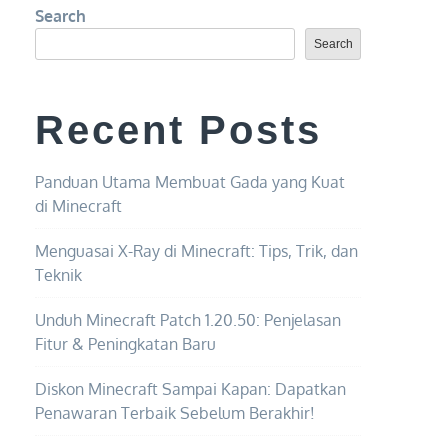
Search
Search
Recent Posts
Panduan Utama Membuat Gada yang Kuat
di Minecraft
Menguasai X-Ray di Minecraft: Tips, Trik, dan
Teknik
Unduh Minecraft Patch 1.20.50: Penjelasan
Fitur & Peningkatan Baru
Diskon Minecraft Sampai Kapan: Dapatkan
Penawaran Terbaik Sebelum Berakhir!