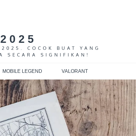
2025
 2025. COCOK BUAT YANG
A SECARA SIGNIFIKAN!
MOBILE LEGEND
VALORANT