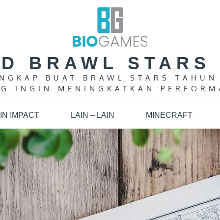
LD BRAWL STARS 
LENGKAP BUAT BRAWL STARS TAHUN
G INGIN MENINGKATKAN PERFORM
IN IMPACT
LAIN – LAIN
MINECRAFT