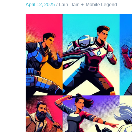
April 12, 2025
Lain - lain
Mobile Legend