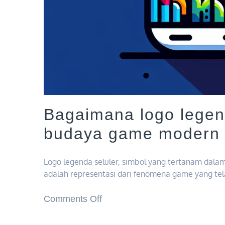
Bagaimana logo legend
budaya game modern
Logo legenda seluler, simbol yang tertanam dala
adalah representasi dari fenomena game yang 
on
Comments Off
Bagaimana