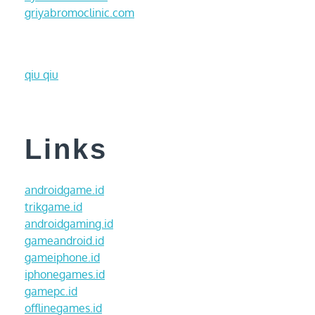
griyabromoclinic.com
qiu qiu
Links
androidgame.id
trikgame.id
androidgaming.id
gameandroid.id
gameiphone.id
iphonegames.id
gamepc.id
offlinegames.id