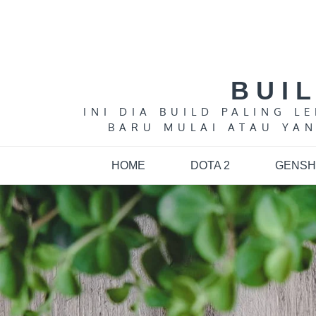
Skip
to
content
BUI
INI DIA BUILD PALING 
BARU MULAI ATAU YAN
HOME
DOTA 2
GENSH