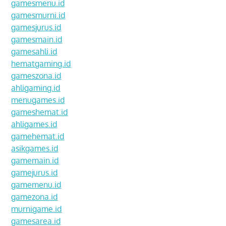
gamesmenu.id
gamesmurni.id
gamesjurus.id
gamesmain.id
gamesahli.id
hematgaming.id
gameszona.id
ahligaming.id
menugames.id
gameshemat.id
ahligames.id
gamehemat.id
asikgames.id
gamemain.id
gamejurus.id
gamemenu.id
gamezona.id
murnigame.id
gamesarea.id