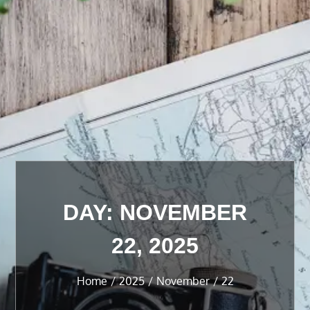
DAY:
NOVEMBER
22, 2025
Home
2025
November
22