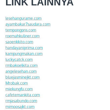
LINK LAINNYA
lesehangurame.com
ayambakar7saudara.com
tempongpns.com
roemahkuliner.com
saoenkkito.com
handayaniprima.com
kampungmakan.com
luckycatck.com
rmbakoelkita.com
angelesehan.com
bluejasminejkt.com
Mrobak.com
miekungfu.com
cafetemankita.com
rmjasabundo.com
mimoosajkt.com