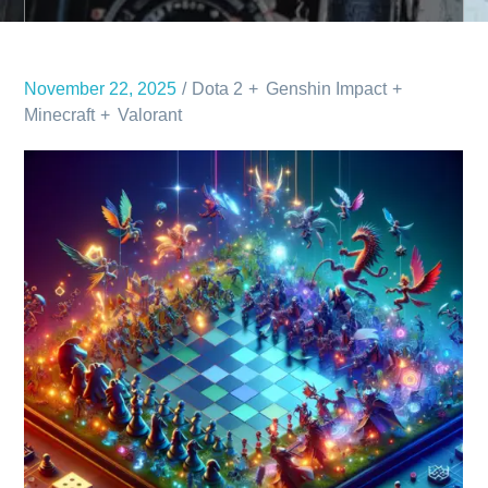
November 22, 2025
Dota 2
Genshin Impact
Minecraft
Valorant