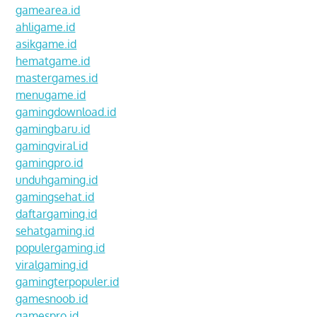
gamearea.id
ahligame.id
asikgame.id
hematgame.id
mastergames.id
menugame.id
gamingdownload.id
gamingbaru.id
gamingviral.id
gamingpro.id
unduhgaming.id
gamingsehat.id
daftargaming.id
sehatgaming.id
populergaming.id
viralgaming.id
gamingterpopuler.id
gamesnoob.id
gamespro.id