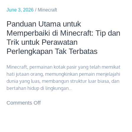
June 3, 2026
Minecraft
Panduan Utama untuk
Memperbaiki di Minecraft: Tip dan
Trik untuk Perawatan
Perlengkapan Tak Terbatas
Minecraft, permainan kotak pasir yang telah memikat
hati jutaan orang, memungkinkan pemain menjelajahi
dunia yang luas, membangun struktur luar biasa, dan
bertahan hidup di lingkungan…
on
Comments Off
Panduan
Utama
untuk