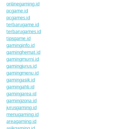
onlinegaming.id
pcgame.id
pcgames.id
terbarugame.id
terbarugames.id
tipsgame.id
gaminginfo.id
gaminghemat.id
gamingmurni.id
gamingjurus.id
gamingmenu.id
gamingasik.id
gamingahli.id
gamingarea.id
gamingzona.id
jurusgaming.id
menugaming.id
areagaming.id
asikgaming.id