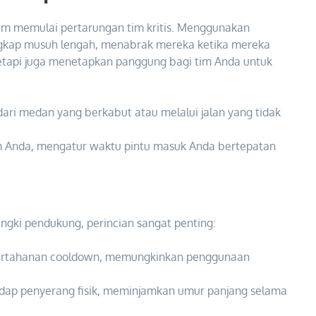
am memulai pertarungan tim kritis. Menggunakan
gkap musuh lengah, menabrak mereka ketika mereka
etapi juga menetapkan panggung bagi tim Anda untuk
dari medan yang berkabut atau melalui jalan yang tidak
im Anda, mengatur waktu pintu masuk Anda bertepatan
gki pendukung, perincian sangat penting:
pertahanan cooldown, memungkinkan penggunaan
adap penyerang fisik, meminjamkan umur panjang selama