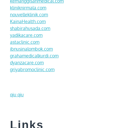
kemanggisanmedical.com
kliniknirmala.com
nouvelleklinik.com
KainaHealth.com
shabirahusada.com
yadikacare.com
astaclinic.com
ibnusinalombok.com
grahamedicalkurdi.com
dyanzacare.com
griyabromoclinic.com
qiu qiu
Links