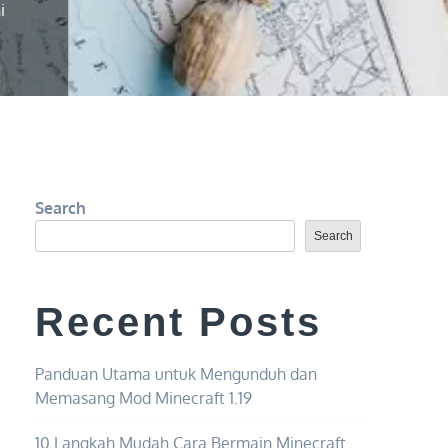
i
Search
Search
Recent Posts
Panduan Utama untuk Mengunduh dan
Memasang Mod Minecraft 1.19
10 Langkah Mudah Cara Bermain Minecraft