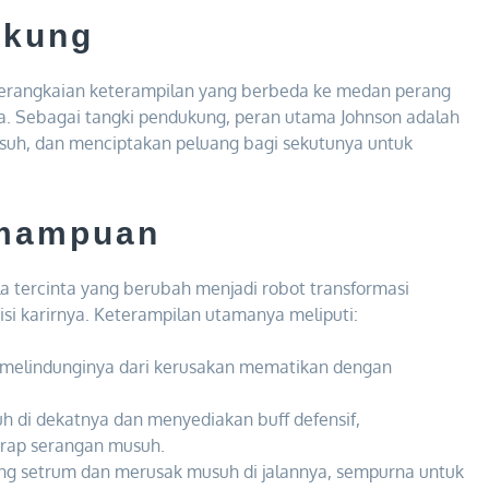
ukung
erangkaian keterampilan yang berbeda ke medan perang
 Sebagai tangki pendukung, peran utama Johnson adalah
uh, dan menciptakan peluang bagi sekutunya untuk
emampuan
a tercinta yang berubah menjadi robot transformasi
i karirnya. Keterampilan utamanya meliputi:
g melindunginya dari kerusakan mematikan dengan
 di dekatnya dan menyediakan buff defensif,
rap serangan musuh.
ng setrum dan merusak musuh di jalannya, sempurna untuk