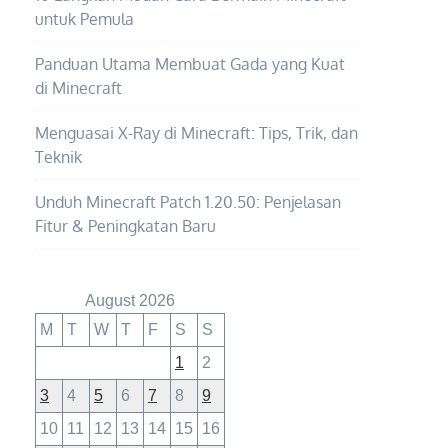
untuk Pemula
Panduan Utama Membuat Gada yang Kuat
di Minecraft
Menguasai X-Ray di Minecraft: Tips, Trik, dan
Teknik
Unduh Minecraft Patch 1.20.50: Penjelasan
Fitur & Peningkatan Baru
August 2026
M
T
W
T
F
S
S
1
2
3
4
5
6
7
8
9
10
11
12
13
14
15
16