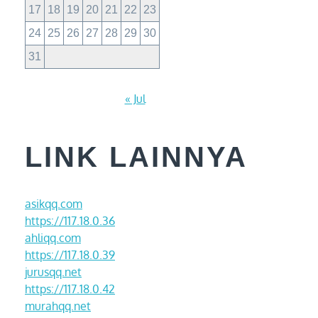
17
18
19
20
21
22
23
24
25
26
27
28
29
30
31
« Jul
LINK LAINNYA
asikqq.com
https://117.18.0.36
ahliqq.com
https://117.18.0.39
jurusqq.net
https://117.18.0.42
murahqq.net