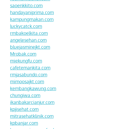
saoenkkito.com
handayaniprima.com
kampungmakan.com
luckycatck.com
rmbakoelkita.com
angelesehan.com
bluejasminejkt.com
Mrobak.com
miekungfu.com
cafetemankita.com
rmjasabundo.com
mimoosajkt.com
kembangkawung.com
chungiwa.com
ikanbakarcianjur.com
kpjisehat.com
mitrasehatklinik.com
kpbanjar.com