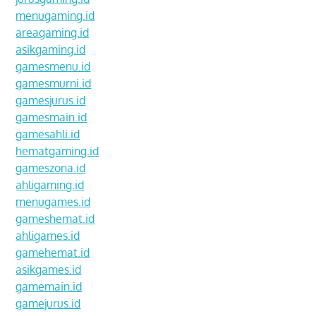
menugaming.id
areagaming.id
asikgaming.id
gamesmenu.id
gamesmurni.id
gamesjurus.id
gamesmain.id
gamesahli.id
hematgaming.id
gameszona.id
ahligaming.id
menugames.id
gameshemat.id
ahligames.id
gamehemat.id
asikgames.id
gamemain.id
gamejurus.id