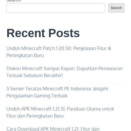
Legenda
Seluler:
Search
Menguasai
Tangki
Recent Posts
Seni
Dukungan
Unduh Minecraft Patch 1.20.50: Penjelasan Fitur &
Peningkatan Baru
Diskon Minecraft Sampai Kapan: Dapatkan Penawaran
Terbaik Sebelum Berakhir!
5 Server Teratas Minecraft PE Indonesia: Jelajahi
Pengalaman Gaming Terbaik
Unduh APK Minecraft 1.21.51: Panduan Utama untuk
Fitur dan Peningkatan Baru
Cara Download APK Minecraft 1.21: Fitur dan