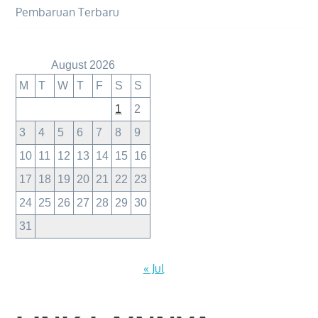
Pembaruan Terbaru
August 2026
M
T
W
T
F
S
S
1
2
3
4
5
6
7
8
9
10
11
12
13
14
15
16
17
18
19
20
21
22
23
24
25
26
27
28
29
30
31
« Jul