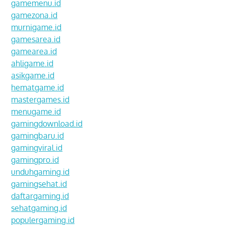
gamemenu.id
gamezona.id
murnigame.id
gamesarea.id
gamearea.id
ahligame.id
asikgame.id
hematgame.id
mastergames.id
menugame.id
gamingdownload.id
gamingbaru.id
gamingviral.id
gamingpro.id
unduhgaming.id
gamingsehat.id
daftargaming.id
sehatgaming.id
populergaming.id