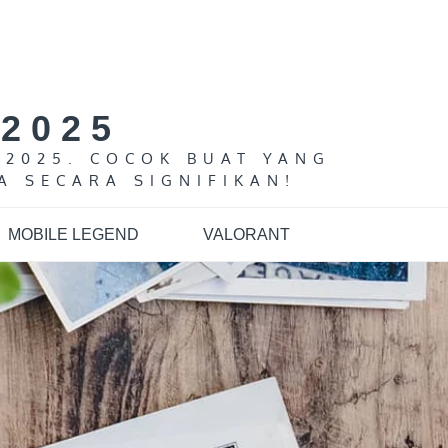
2025
 2025. COCOK BUAT YANG
A SECARA SIGNIFIKAN!
MOBILE LEGEND
VALORANT