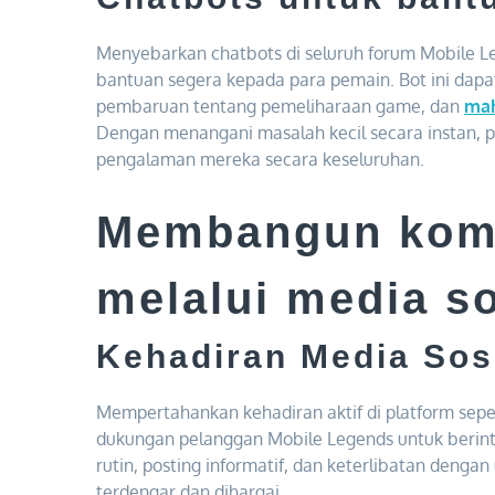
Menyebarkan chatbots di seluruh forum Mobile L
bantuan segera kepada para pemain. Bot ini dap
pembaruan tentang pemeliharaan game, dan
mah
Dengan menangani masalah kecil secara instan,
pengalaman mereka secara keseluruhan.
Membangun komu
melalui media so
Kehadiran Media Sosi
Mempertahankan kehadiran aktif di platform sep
dukungan pelanggan Mobile Legends untuk berin
rutin, posting informatif, dan keterlibatan de
terdengar dan dihargai.