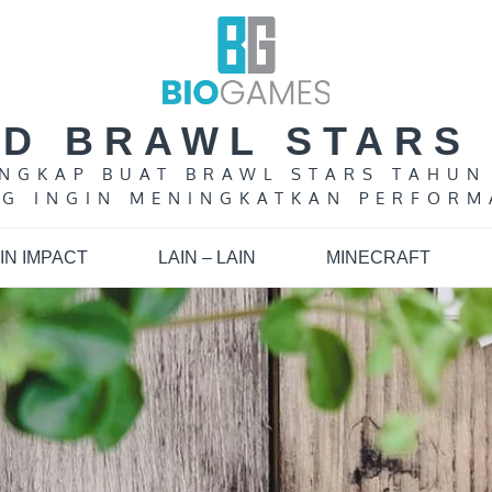
LD BRAWL STARS 
LENGKAP BUAT BRAWL STARS TAHUN
G INGIN MENINGKATKAN PERFORM
IN IMPACT
LAIN – LAIN
MINECRAFT