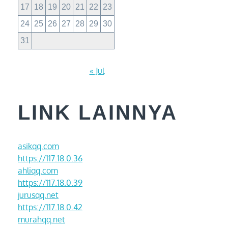
17
18
19
20
21
22
23
24
25
26
27
28
29
30
31
« Jul
LINK LAINNYA
asikqq.com
https://117.18.0.36
ahliqq.com
https://117.18.0.39
jurusqq.net
https://117.18.0.42
murahqq.net