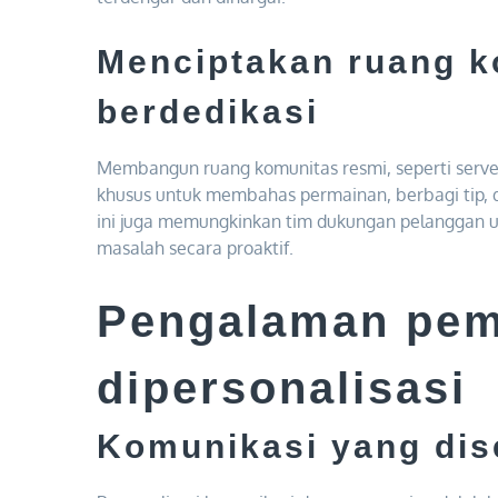
Menciptakan ruang k
berdedikasi
Membangun ruang komunitas resmi, seperti serve
khusus untuk membahas permainan, berbagi tip, d
ini juga memungkinkan tim dukungan pelanggan 
masalah secara proaktif.
Pengalaman pem
dipersonalisasi
Komunikasi yang dis