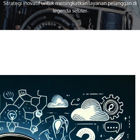
Strategi inovatif untuk meningkatkan layanan pelanggan di
legenda seluler