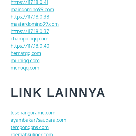
https://117.18.0.41
maindomino99.com
https://117.18.0.38
masterdomino99.com
https://117.18.0.37
championqq.com
https://117.18.0.40
hematqq.com
murniqq.com
menuqq.com
LINK LAINNYA
lesehangurame.com
ayambakar7saudara.com
tempongpns.com
roemahkuliner.com