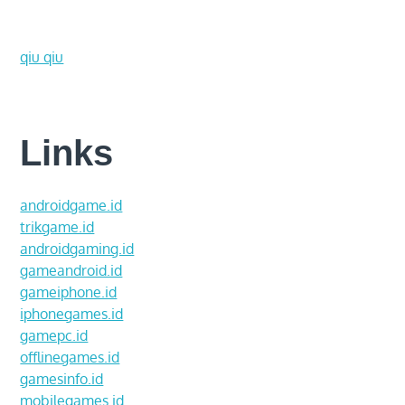
qiu qiu
Links
androidgame.id
trikgame.id
androidgaming.id
gameandroid.id
gameiphone.id
iphonegames.id
gamepc.id
offlinegames.id
gamesinfo.id
mobilegames.id