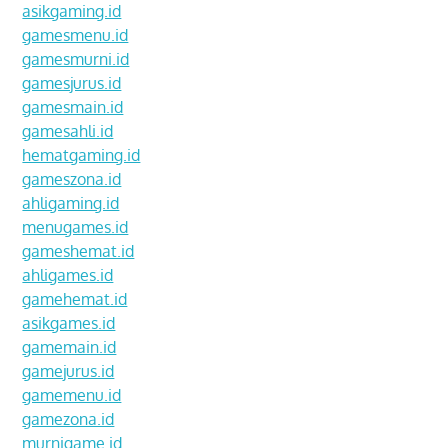
asikgaming.id
gamesmenu.id
gamesmurni.id
gamesjurus.id
gamesmain.id
gamesahli.id
hematgaming.id
gameszona.id
ahligaming.id
menugames.id
gameshemat.id
ahligames.id
gamehemat.id
asikgames.id
gamemain.id
gamejurus.id
gamemenu.id
gamezona.id
murnigame.id