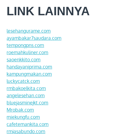
LINK LAINNYA
lesehangurame.com
ayambakar7saudara.com
tempongpns.com
roemahkuliner.com
saoenkkito.com
handayaniprima.com
kampungmakan.com
luckycatck.com
rmbakoelkita.com
angelesehan.com
bluejasminejkt.com
Mrobak.com
miekungfu.com
cafetemankita.com
rmjasabundo.com