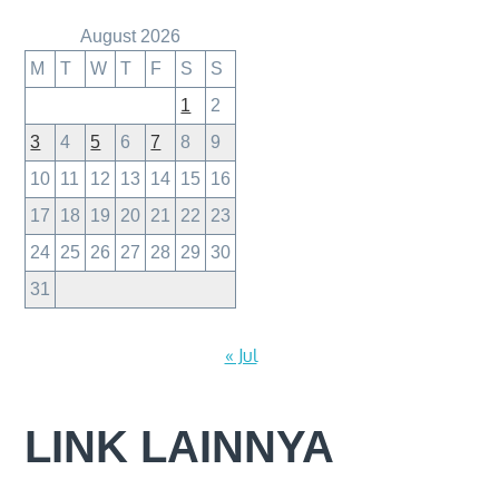
August 2026
M
T
W
T
F
S
S
1
2
3
4
5
6
7
8
9
10
11
12
13
14
15
16
17
18
19
20
21
22
23
24
25
26
27
28
29
30
31
« Jul
LINK LAINNYA