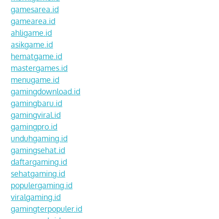
gamesarea.id
gamearea.id
ahligame.id
asikgame.id
hematgame.id
mastergames.id
menugame.id
gamingdownload.id
gamingbaru.id
gamingviral.id
gamingpro.id
unduhgaming.id
gamingsehat.id
daftargaming.id
sehatgaming.id
populergaming.id
viralgaming.id
gamingterpopuler.id