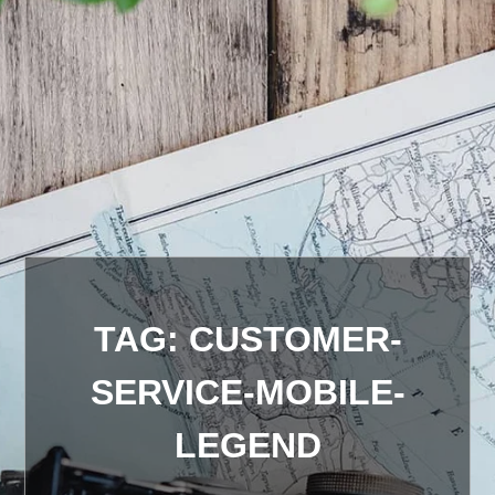
TAG:
CUSTOMER-
SERVICE-MOBILE-
LEGEND