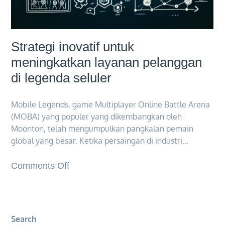
Strategi inovatif untuk
meningkatkan layanan pelanggan
di legenda seluler
Mobile Legends, game Multiplayer Online Battle Arena
(MOBA) yang populer yang dikembangkan oleh
Moonton, telah mengumpulkan pangkalan pemain
global yang besar. Ketika persaingan di industri…
on
Comments Off
Strategi
inovatif
untuk
Search
meningkatkan