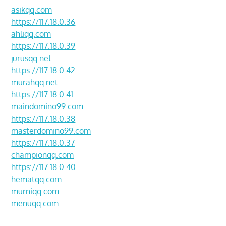
asikqq.com
https://117.18.0.36
ahliqq.com
https://117.18.0.39
jurusqq.net
https://117.18.0.42
murahqq.net
https://117.18.0.41
maindomino99.com
https://117.18.0.38
masterdomino99.com
https://117.18.0.37
championqq.com
https://117.18.0.40
hematqq.com
murniqq.com
menuqq.com