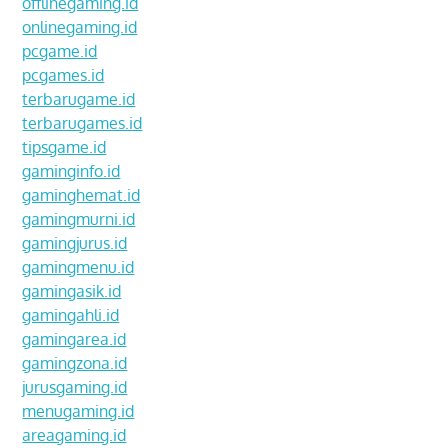
offlinegaming.id
onlinegaming.id
pcgame.id
pcgames.id
terbarugame.id
terbarugames.id
tipsgame.id
gaminginfo.id
gaminghemat.id
gamingmurni.id
gamingjurus.id
gamingmenu.id
gamingasik.id
gamingahli.id
gamingarea.id
gamingzona.id
jurusgaming.id
menugaming.id
areagaming.id