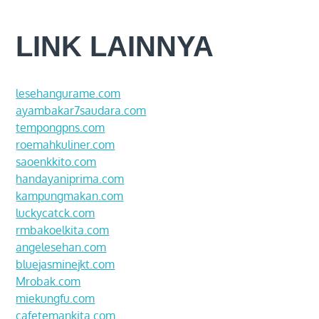
LINK LAINNYA
lesehangurame.com
ayambakar7saudara.com
tempongpns.com
roemahkuliner.com
saoenkkito.com
handayaniprima.com
kampungmakan.com
luckycatck.com
rmbakoelkita.com
angelesehan.com
bluejasminejkt.com
Mrobak.com
miekungfu.com
cafetemankita.com