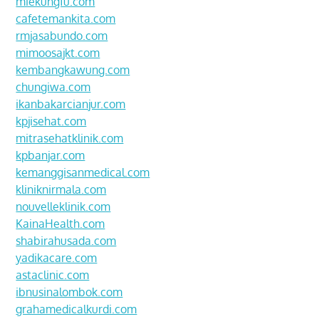
miekungfu.com
cafetemankita.com
rmjasabundo.com
mimoosajkt.com
kembangkawung.com
chungiwa.com
ikanbakarcianjur.com
kpjisehat.com
mitrasehatklinik.com
kpbanjar.com
kemanggisanmedical.com
kliniknirmala.com
nouvelleklinik.com
KainaHealth.com
shabirahusada.com
yadikacare.com
astaclinic.com
ibnusinalombok.com
grahamedicalkurdi.com