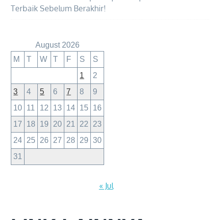
Terbaik Sebelum Berakhir!
August 2026
M
T
W
T
F
S
S
1
2
3
4
5
6
7
8
9
10
11
12
13
14
15
16
17
18
19
20
21
22
23
24
25
26
27
28
29
30
31
« Jul