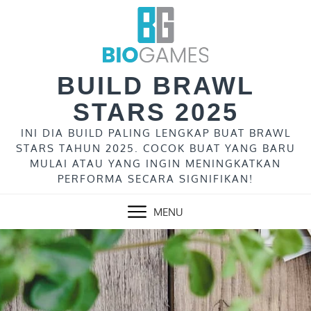
Skip
to
content
BUILD BRAWL
STARS 2025
INI DIA BUILD PALING LENGKAP BUAT BRAWL
STARS TAHUN 2025. COCOK BUAT YANG BARU
MULAI ATAU YANG INGIN MENINGKATKAN
PERFORMA SECARA SIGNIFIKAN!
MENU