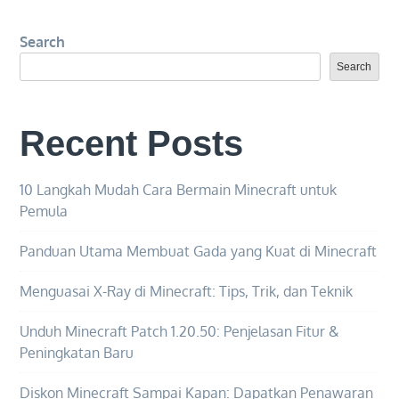
ID
Search
Dana
dalam
Search
Dinamika
Game
Recent Posts
Legenda
Seluler
10 Langkah Mudah Cara Bermain Minecraft untuk
Pemula
Panduan Utama Membuat Gada yang Kuat di Minecraft
Menguasai X-Ray di Minecraft: Tips, Trik, dan Teknik
Unduh Minecraft Patch 1.20.50: Penjelasan Fitur &
Peningkatan Baru
Diskon Minecraft Sampai Kapan: Dapatkan Penawaran