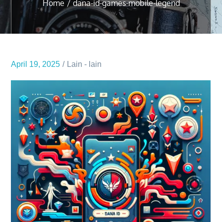
Home
dana-id-games-mobile-legend
April 19, 2025
Lain - lain