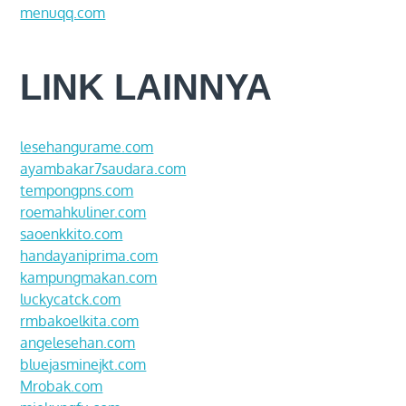
menuqq.com
LINK LAINNYA
lesehangurame.com
ayambakar7saudara.com
tempongpns.com
roemahkuliner.com
saoenkkito.com
handayaniprima.com
kampungmakan.com
luckycatck.com
rmbakoelkita.com
angelesehan.com
bluejasminejkt.com
Mrobak.com