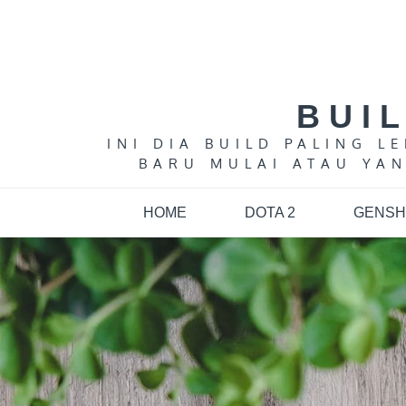
Skip
to
content
BUI
INI DIA BUILD PALING 
BARU MULAI ATAU YAN
HOME
DOTA 2
GENSH