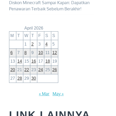
Diskon Minecraft Sampai Kapan: Dapatkan
Penawaran Terbaik Sebelum Berakhir!
April 2026
M
T
W
T
F
S
S
1
2
3
4
5
6
7
8
9
10
11
12
13
14
15
16
17
18
19
20
21
22
23
24
25
26
27
28
29
30
« Mar
May »
LINK LAINNYA