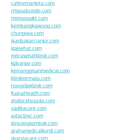
cafetemankita.com
rmjasabundo.com
mimoosajkt.com
kembangkawung.com
chungiwa.com
ikanbakarcianjur.com
kpjisehat.com
mitrasehatklinik.com
kpbanjar.com
kemanggisanmedical.com
kliniknirmala.com
nouvelleklinik.com
KainaHealth.com
shabirahusada.com
yadikacare.com
astaclinic.com
ibnusinalombok.com
grahamedicalkurdi.com
dyanzacare.com