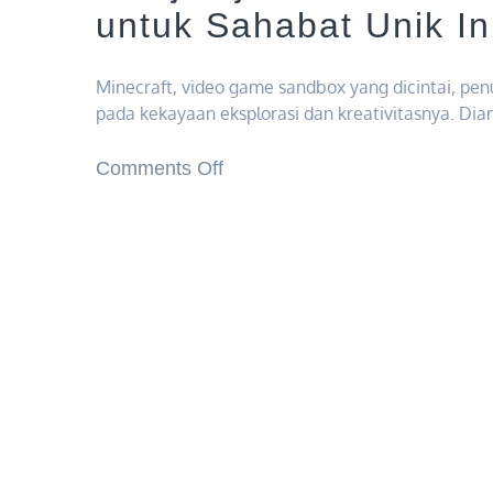
untuk Sahabat Unik In
Minecraft, video game sandbox yang dicintai, pe
pada kekayaan eksplorasi dan kreativitasnya. Di
on
Comments Off
Menjelajahi
Misteri
Minecraft
Llamas:
Panduan
untuk
Sahabat
Unik
Ini